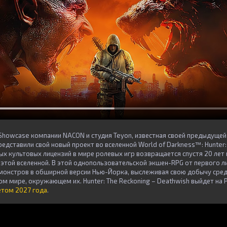
 Showcase компании NACON и студия Teyon, известная своей предыдущей
представили свой новый проект во вселенной World of Darkness™: Hunter:
ых культовых лицензий в мире ролевых игр возвращается спустя 20 лет
 этой вселенной. В этой однопользовательской экшен-RPG от первого ли
 монстров в обширной версии Нью-Йорка, выслеживая свою добычу сред
 мире, окружающем их. Hunter: The Reckoning – Deathwish выйдет на P
етом 2027 года
.