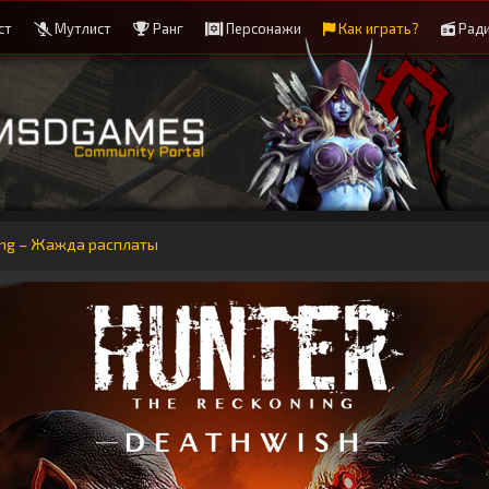
ст
Мутлист
Ранг
Персонажи
Как играть?
Рад
ing – Жажда расплаты