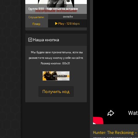
Группа 888 - Кофе ночью на заправке
онлайн
Слушатели:
Play -
128
kbps
Плеер:
Наша кнопка
Мы будем вам признательны, если вы
разместите нашу кнопку у себя на сайте.
Размер кнопки: 88x31
Hunter: The Reckoning –