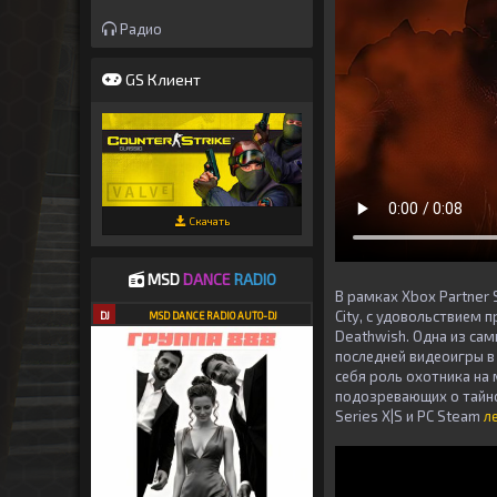
Радио
GS Клиент
Скачать
MSD
DANCE
RADIO
В рамках Xbox Partner
City, с удовольствием 
DJ
MSD DANCE RADIO AUTO-DJ
Deathwish. Одна из сам
последней видеоигры в
себя роль охотника на
подозревающих о тайном
Series X|S и PC Steam
л