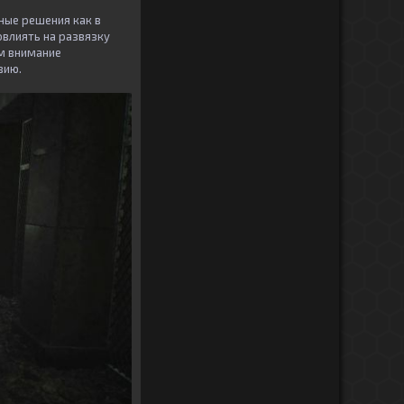
ные решения как в
овлиять на развязку
им внимание
вию.