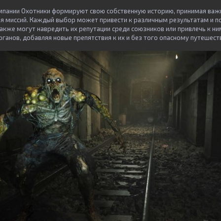
мпании Охотники формируют свою собственную историю, принимая важ
емя миссий. Каждый выбор может привести к различным результатам и п
также могут навредить их репутации среди союзников или привлечь к н
ганов, добавляя новые препятствия к их и без того опасному путешест