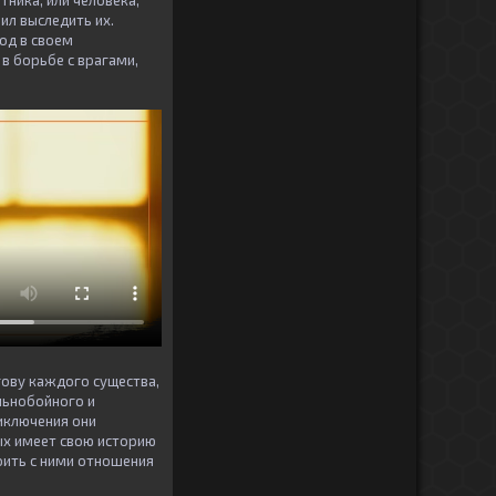
тника, или человека,
л выследить их.
род в своем
в борьбе с врагами,
гову каждого существа,
льнобойного и
иключения они
ых имеет свою историю
оить с ними отношения