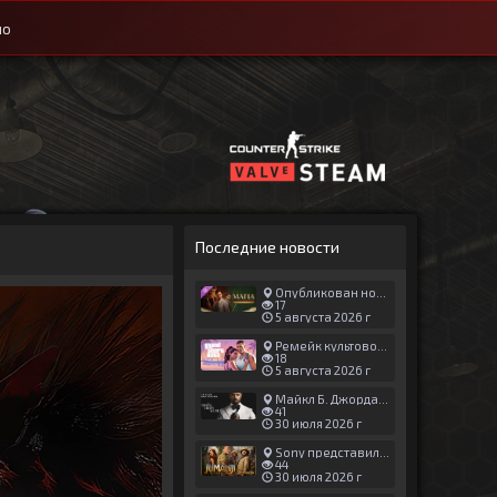
ио
Последние новости
Опубликован новый геймплей Man of Honor для Mafia: The Old Country
17
5 августа 2026 г
Ремейк культовой японской игры задержали ради выхода GTA 6
18
5 августа 2026 г
Майкл Б. Джордан сыграл главную роль в новой «Афере Томаса Крауна»
41
30 июля 2026 г
Sony представила трейлер новой части «Джуманджи»
44
30 июля 2026 г