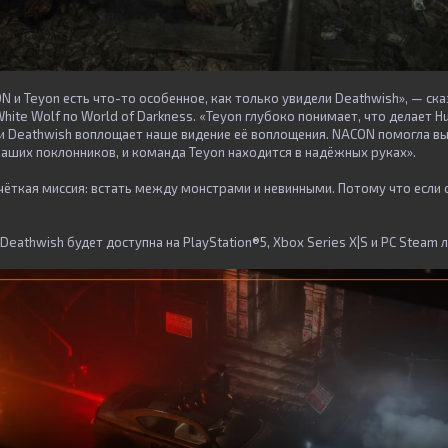
N и Teyon есть что-то особенное, как только увидели Deathwish», — ск
ite Wolf по World of Darkness. «Teyon глубоко понимает, что делает Hu
и Deathwish воплощает наше видение её воплощения. NACON помогла вы
наших поклонников, и команда Teyon находится в надёжных руках».
чёткая миссия: встать между монстрами и невинными. Потому что если о
 Deathwish будет доступна на PlayStation®5, Xbox Series X|S и PC Steam 