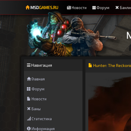
MSD
GAMES.RU
Новости
Форум
Банли
Навигация
Hunter: The Reckon
Главная
Форум
Новости
Баны
Статистика
Информация