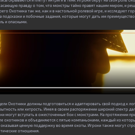
сы скрываются и плетут интриги в тени. Игроки берут на себя роль Охо
сающую правду о том, что монстры тайно правят нашим миром, и реши
его Охотника так же, как и в настольной ролевой игре, и исследуют го
а подсказки и побочные задания, которые могут дать им преимущество 
ль и опасными.
цели Охотники должны подготовиться и адаптировать свой подход к ло
скрытность или хитрость. Имея в своем распоряжении широкий спектр да
ки могут вступать в ожесточенные бои с монстрами. На протяжении пр
пе охотников и объединяются с пятью компаньонами, каждый из котор
, оказывая ценную поддержку во время охоты. Игроки также могут стр
тические отношения.