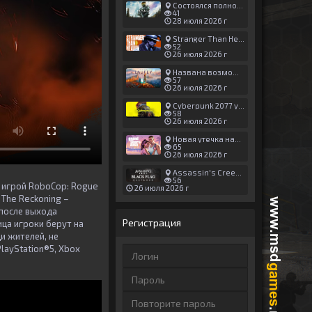
Состоялся полноценный релиз Halo: Campaign Evolved
41
28 июля 2026 г
Stranger Than Heaven получила новый трейлер с акцентом на жестокие драки
52
26 июля 2026 г
Названа возможная дата выхода God of War: Laufey — 16 февраля 2027 года
57
26 июля 2026 г
Cyberpunk 2077 установила новый рекорд: 1,5 млрд загрузок модов, в топе — контент 18+
58
26 июля 2026 г
Новая утечка намекает на выход третьего трейлера GTA 6 уже 7 августа
65
26 июля 2026 г
Assassin's Creed Black Flag Resynced может позаимствовать систему испытаний у Mirage
56
 игрой RoboCop: Rogue
26 июля 2026 г
 The Reckoning –
 после выхода
Регистрация
ца игроки берут на
и жителей, не
layStation®5, Xbox