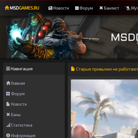
MSD
GAMES.RU
Новости
Форум
Банлист
Мут
Навигация
Старые привычки не работают:
Главная
Форум
Новости
Баны
Статистика
Информация