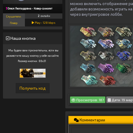
можно включить отображение рас
добавили возможность играть на
Олеся Леопардовна - Ковер-самолет
через внутриигровое лобби.
2
онлайн
Слушатели:
Play -
128
kbps
Плеер:
Наша кнопка
Мы будем вам признательны, если вы
разместите нашу кнопку у себя на сайте.
Размер кнопки: 88x31
Просмотров: 187
Дата: 19 мар
Комментарии