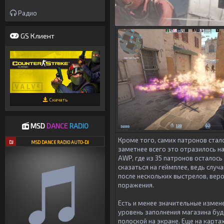
Радио
GS Клиент
Скачать
MSD
DANCE
RADIO
Кроме того, самих патронов стал
DJ
MSD DANCE RADIO AUTO-DJ
заметнее всего это отразилось н
AWP, где из 35 патронов осталось
сказаться на геймплее, ведь случ
после нескольких выстрелов, веро
поражения.
Есть и менее значительные измене
уровень заполнения магазина бу
полоской на экране. Еще на карта