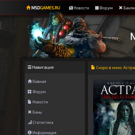
MSD
GAMES.RU
Новости
Форум
Банли
Навигация
Скоро в кино: Астр
Главная
Форум
Новости
Баны
Статистика
Информация