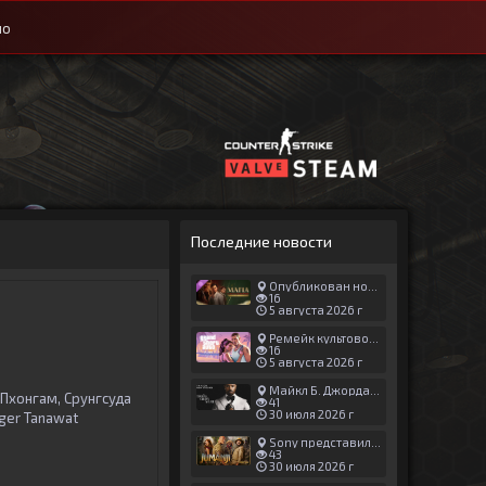
ио
Последние новости
Опубликован новый геймплей Man of Honor для Mafia: The Old Country
16
5 августа 2026 г
Ремейк культовой японской игры задержали ради выхода GTA 6
16
5 августа 2026 г
Майкл Б. Джордан сыграл главную роль в новой «Афере Томаса Крауна»
Пхонгам, Срунгсуда
41
30 июля 2026 г
ger Tanawat
Sony представила трейлер новой части «Джуманджи»
43
30 июля 2026 г