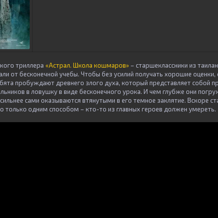
ского триллера
«Астрал. Школа кошмаров»
– старшеклассники из таилан
тали от бесконечной учебы. Чтобы без усилий получать хорошие оценки
ебята пробуждают древнего злого духа, который представляет собой пр
льников в ловушку в виде бесконечного урока. И чем глубже они погр
сильнее сами оказываются втянутыми в его темное заклятие. Вскоре ста
о только одним способом – кто-то из главных героев должен умереть.