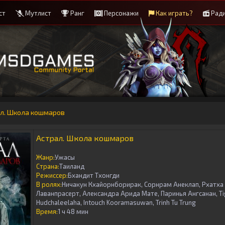
ст
Мутлист
Ранг
Персонажи
Как играть?
Рад
ал. Школа кошмаров
Астрал. Школа кошмаров
Жанр:
Ужасы
Страна:
Таиланд
Режиссер:
Бхандит Тхонгди
В ролях:
Ничакун Кхайорнборирак, Сорнрам Анеклап, Рхатха 
Лаванпрасерт, Александра Арида Мате, Паринья Ангсанан, Ti
Hudchaleelaha, Intouch Kooramasuwan, Trinh Tu Trung
Время:
1 ч 48 мин