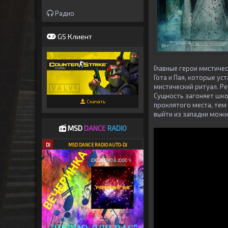
Радио
GS Клиент
Главные герои мистиче
Гота и Пая, которые ус
мистический ритуал. Р
Сущность загоняет шко
Скачать
проклятого места, тем 
выйти из западни можн
MSD
DANCE
RADIO
DJ
MSD DANCE RADIO AUTO-DJ