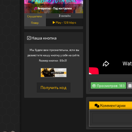
Вечеринка - Под контролем
3
онлайн
Слушатели:
Play -
128
kbps
Плеер:
Наша кнопка
Мы будем вам признательны, если вы
разместите нашу кнопку у себя на сайте.
Размер кнопки: 88x31
Просмотров: 183
Комментарии