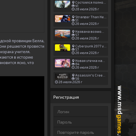
Состоялся полноценный релиз Halo: Campaign Evolved
41
28 июля 2026 г
Stranger Than Heaven получила новый трейлер с акцентом на жестокие драки
51
26 июля 2026 г
Названа возможная дата выхода God of War: Laufey — 16 февраля 2027 года
57
26 июля 2026 г
дской провинции Белла,
, они решаются провести
Cyberpunk 2077 установила новый рекорд: 1,5 млрд загрузок модов, в топе — контент 18+
57
израка учителя.
26 июля 2026 г
ужаются в историю
Новая утечка намекает на выход третьего трейлера GTA 6 уже 7 августа
новится ясно, что
64
26 июля 2026 г
Assassin's Creed Black Flag Resynced может позаимствовать систему испытаний у Mirage
56
26 июля 2026 г
Регистрация