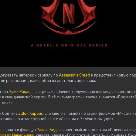
гревать интерес к сериалу по
Assassin's Creed
и представил новую по
не раскрывает, какие образы достались новичкам.
стала
Нуми Рапас
— актриса из Швеции, получившая широкую известнос
»
в скандинавской версии. В её фильмографии также значатся
«Промете
 теней»
.
 и британец
Шон Харрис
. Его многие помнят по серии фильмов
«Миссия н
 а также по атмосферной ленте
«Легенда о Зелёном рыцаре»
.
в значатся француз
Рамзи Бедиа
, известный по проектам
«О деньгах и к
ррадо Инверницци
, снимавшийся в
«Ford против Ferrari»
и
«Индиана Джон