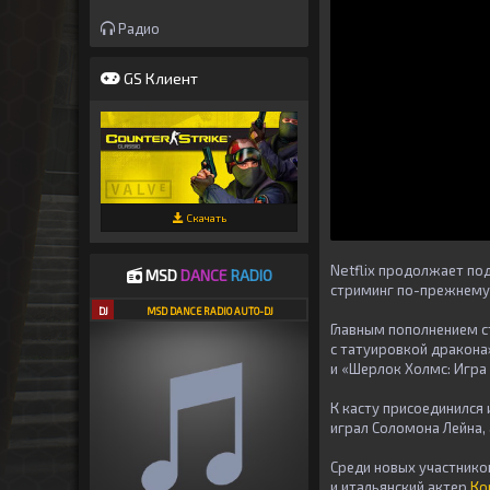
Радио
GS Клиент
Скачать
Netflix
продолжает подо
MSD
DANCE
RADIO
стриминг по-прежнему 
DJ
MSD DANCE RADIO AUTO-DJ
Главным пополнением 
с татуировкой дракона
и
«Шерлок Холмс: Игра
К касту присоединился
играл Соломона Лейна,
Среди новых участнико
и итальянский актер
Ко