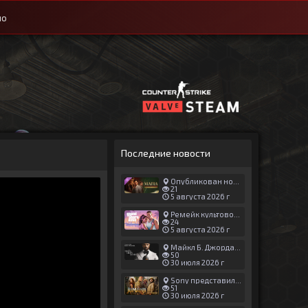
ио
Последние новости
Опубликован новый геймплей Man of Honor для Mafia: The Old Country
21
5 августа 2026 г
Ремейк культовой японской игры задержали ради выхода GTA 6
24
5 августа 2026 г
Майкл Б. Джордан сыграл главную роль в новой «Афере Томаса Крауна»
50
30 июля 2026 г
Sony представила трейлер новой части «Джуманджи»
51
30 июля 2026 г