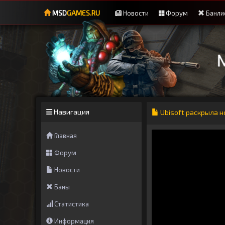
MSD
GAMES.RU
Новости
Форум
Банли
Навигация
Ubisoft раскрыла н
Главная
Форум
Новости
Баны
Статистика
Информация