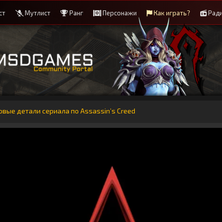
ст
Мутлист
Ранг
Персонажи
Как играть?
Рад
овые детали сериала по Assassin’s Creed