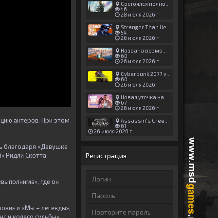
Состоялся полноценный релиз Halo: Campaign Evolved
46
28 июля 2026 г
Stranger Than Heaven получила новый трейлер с акцентом на жестокие драки
54
26 июля 2026 г
Названа возможная дата выхода God of War: Laufey — 16 февраля 2027 года
60
26 июля 2026 г
Cyberpunk 2077 установила новый рекорд: 1,5 млрд загрузок модов, в топе — контент 18+
60
26 июля 2026 г
Новая утечка намекает на выход третьего трейлера GTA 6 уже 7 августа
67
26 июля 2026 г
рцию актеров. При этом
Assassin's Creed Black Flag Resynced может позаимствовать систему испытаний у Mirage
61
26 июля 2026 г
ть благодаря
«Девушке
й»
Ридли Скотта
Регистрация
евыполнима»
, где он
рови»
и
«Мы – легенды»
,
с и колесо судьбы»
.