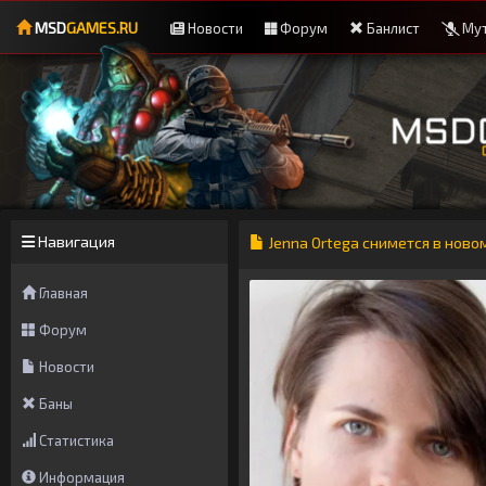
MSD
GAMES.RU
Новости
Форум
Банлист
Мут
Навигация
Jenna Ortega снимется в нов
Главная
Форум
Новости
Баны
Статистика
Информация