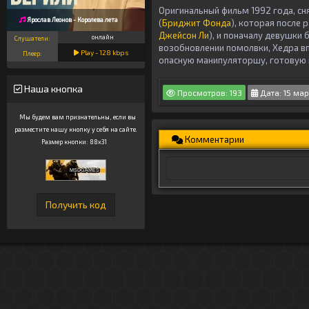
Оригинальный фильм 1992 года, сн
Ярослав Леонов - Королева лета
(
Бриджит Фонда
), которая после 
Джейсон Ли
), и поначалу девушки
онлайн
Слушатели:
возобновлении помолвки, Хедра вп
Play -
128
kbps
Плеер:
опасную манипуляторшу, готовую н
Наша кнопка
Просмотров: 193
Дата: 15 мар
Мы будем вам признательны, если вы
разместите нашу кнопку у себя на сайте.
Комментарии
Размер кнопки: 88x31