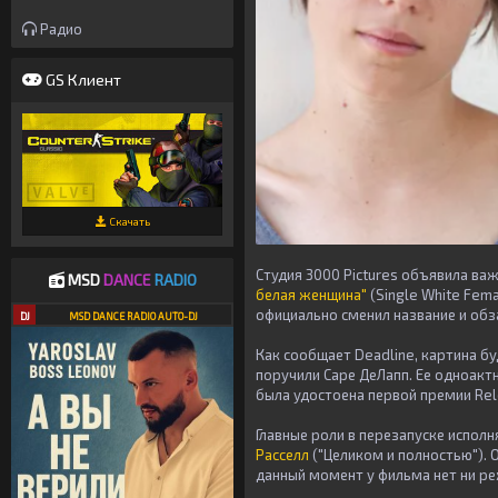
Радио
GS Клиент
Скачать
Студия 3000 Pictures объявила ва
MSD
DANCE
RADIO
белая женщина"
(Single White Fema
официально сменил название и обз
DJ
MSD DANCE RADIO AUTO-DJ
Как сообщает Deadline, картина б
поручили Саре ДеЛапп. Ее одноактн
была удостоена первой премии Re
Главные роли в перезапуске испол
Расселл
("Целиком и полностью"). 
данный момент у фильма нет ни ре