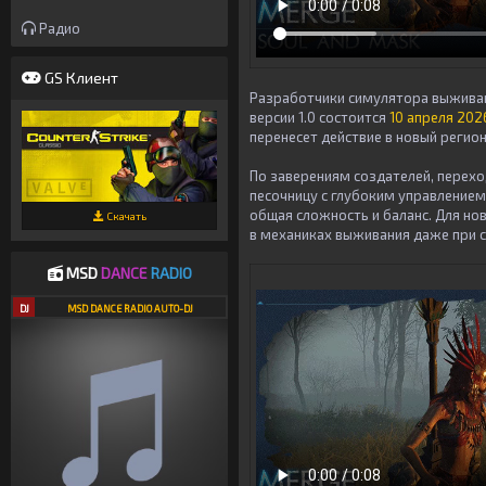
Радио
GS Клиент
Разработчики симулятора выжив
версии 1.0 состоится
10 апреля 202
перенесет действие в новый регион
По заверениям создателей, перех
песочницу с глубоким управлением
общая сложность и баланс. Для но
Скачать
в механиках выживания даже при с
MSD
DANCE
RADIO
DJ
MSD DANCE RADIO AUTO-DJ