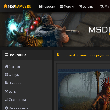
MSD
GAMES.RU
Новости
Форум
Банлист
Мут
Навигация
Soulmask выйдет в определён
Главная
Форум
Новости
Баны
Статистика
Информация