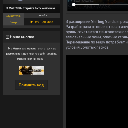
ALEX MAK 1980 - Старайся быть не плохим
онлайн
Слушатели:
В расширении Shifting Sands игрок
Play -
128
kbps
Плеер:
Разработчики отошли от классичес
руины сочетаются с высокотехнол
Наша кнопка
аллювиальные зоны, опасные серн
Перемещение по миру потребует и
условия Золотых песков.
Мы будем вам признательны, если вы
разместите нашу кнопку у себя на сайте.
Размер кнопки: 88x31