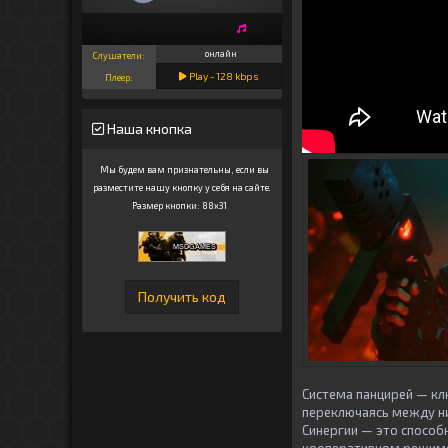
онлайн
Слушатели:
Play -
128
kbps
Плеер:
Наша кнопка
Мы будем вам признательны, если вы
разместите нашу кнопку у себя на сайте.
Размер кнопки: 88x31
Система панцирей — кл
переключаясь между ни
Синергии — это способ