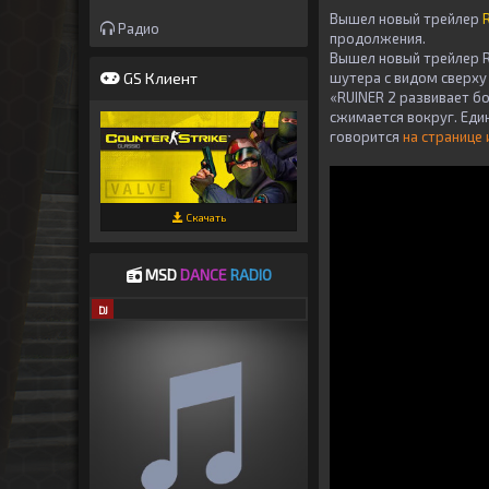
Вышел новый трейлер
Радио
продолжения.
Вышел новый трейлер R
GS Клиент
шутера с видом сверху
«RUINER 2 развивает б
сжимается вокруг. Еди
говорится
на странице 
Скачать
MSD
DANCE
RADIO
DJ