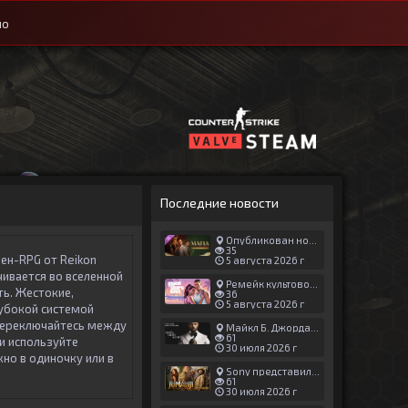
ио
Последние новости
Опубликован новый геймплей Man of Honor для Mafia: The Old Country
35
шен-RPG от
Reikon
5 августа 2026 г
чивается во вселенной
Ремейк культовой японской игры задержали ради выхода GTA 6
ть. Жестокие,
36
5 августа 2026 г
лубокой системой
ереключайтесь между
Майкл Б. Джордан сыграл главную роль в новой «Афере Томаса Крауна»
61
и используйте
30 июля 2026 г
но в одиночку или в
Sony представила трейлер новой части «Джуманджи»
61
30 июля 2026 г