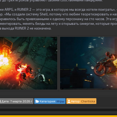
 до трех игроков управляют своими собственными панцирями.
 ARPG, и RUINER 2 — это игра, в которую мы всегда хотели поиграть»,
р. «Мы создали систему Shell, потому что любим теоретизировать и н
нравилось быть привязанными к одному персонажу на сто часов. Эта игр
ментировать, менять билды на лету и открывать синергии, которые про
 выхода RUINER 2 не назначена.
Дата: 7 марта 2026 г
Категория:
Игры
Автор:
Chertiska