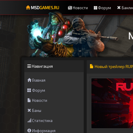
MSD
GAMES.RU
Новости
Форум
Банли
Навигация
Новый трейлер RUI
Главная
Форум
Новости
Баны
Статистика
Информация