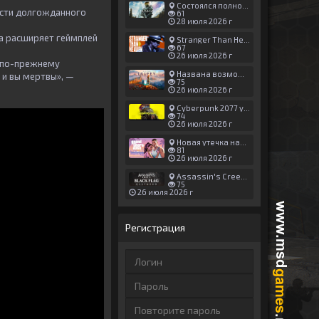
Состоялся полноценный релиз Halo: Campaign Evolved
ости долгожданного
61
28 июля 2026 г
а расширяет геймплей
Stranger Than Heaven получила новый трейлер с акцентом на жестокие драки
67
26 июля 2026 г
а по-прежнему
Названа возможная дата выхода God of War: Laufey — 16 февраля 2027 года
 и вы мертвы», —
75
26 июля 2026 г
Cyberpunk 2077 установила новый рекорд: 1,5 млрд загрузок модов, в топе — контент 18+
74
26 июля 2026 г
Новая утечка намекает на выход третьего трейлера GTA 6 уже 7 августа
81
26 июля 2026 г
Assassin's Creed Black Flag Resynced может позаимствовать систему испытаний у Mirage
75
26 июля 2026 г
Регистрация