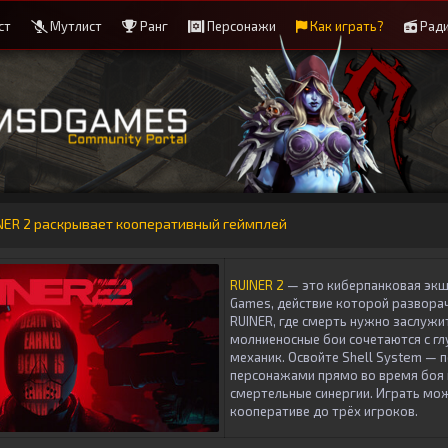
ст
Мутлист
Ранг
Персонажи
Как играть?
Рад
NER 2 раскрывает кооперативный геймплей
RUINER 2
— это киберпанковая эк
Games
, действие которой развора
RUINER
, где смерть нужно заслужи
молниеносные бои сочетаются с г
механик. Освойте
Shell System
— п
персонажами прямо во время боя 
смертельные синергии. Играть мож
кооперативе до трёх игроков.