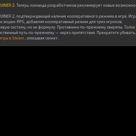
RUINER 2
. Теперь команда разработчиков рекламирует новые возможн
UINER 2, подтверждающий наличие кооперативного режима в игре. Игр
 и экшен-RPG, добавляя кооперативный режим для трех игроков.
оевую систему, но не формулу. Противники по-прежнему свирепы. Толп
нственный путь по-прежнему — через препятствие. Прекратите убивать,
игры в Steam
, описывая сюжет.