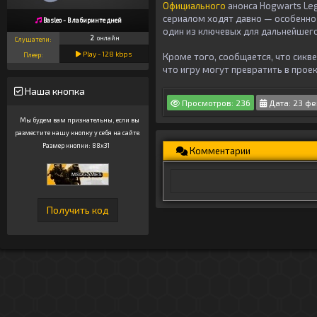
Официального
анонса Hogwarts Leg
сериалом ходят давно — особенно 
Basleo - В лабиринте дней
один из ключевых для дальнейшег
2
онлайн
Слушатели:
Play -
128
kbps
Плеер:
Кроме того, сообщается, что сикв
что игру могут превратить в проек
Наша кнопка
Просмотров: 236
Дата: 23 фе
Мы будем вам признательны, если вы
разместите нашу кнопку у себя на сайте.
Размер кнопки: 88x31
Комментарии