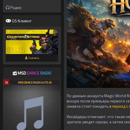
Радио
GS Клиент
Скачать
MSD
DANCE
RADIO
DJ
MSD DANCE RADIO AUTO-DJ
По данным аккаунта Magic World R
вскоре после премьеры первого се
сиквела стоит ожидать
в период с
Инсайдеры отмечают, что такая с
зрители увидят сериал, а затем см