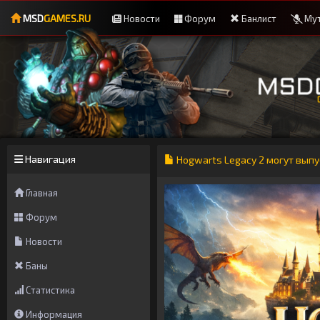
MSD
GAMES.RU
Новости
Форум
Банлист
Мут
Навигация
Hogwarts Legacy 2 могут выпу
Главная
Форум
Новости
Баны
Статистика
Информация