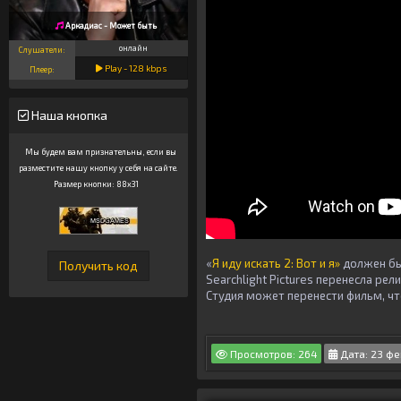
Аркадиас - Может быть
онлайн
Слушатели:
Play -
128
kbps
Плеер:
Наша кнопка
Мы будем вам признательны, если вы
разместите нашу кнопку у себя на сайте.
Размер кнопки: 88x31
«
Я иду искать 2: Вот и я»
должен бы
Searchlight Pictures перенесла рел
Студия может перенести фильм, ч
Просмотров: 264
Дата: 23 фе