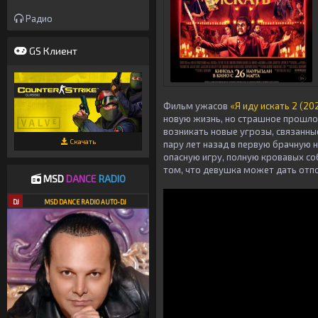
Радио
GS Клиент
Фильм ужасов
«Я иду искать 2 (20
новую жизнь, но страшное прошлое
возникать новые угрозы, связанны
Скачать
пару лет назад в первую брачную н
опасную игру, полную кровавых соб
том, что девушка может дать отпо
MSD
DANCE
RADIO
DJ
MSD DANCE RADIO AUTO-DJ