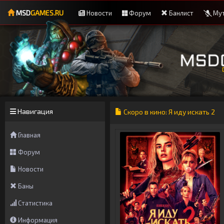
MSD
GAMES.RU
Новости
Форум
Банлист
Мут
Навигация
Скоро в кино: Я иду искать 2
Главная
Форум
Новости
Баны
Статистика
Информация