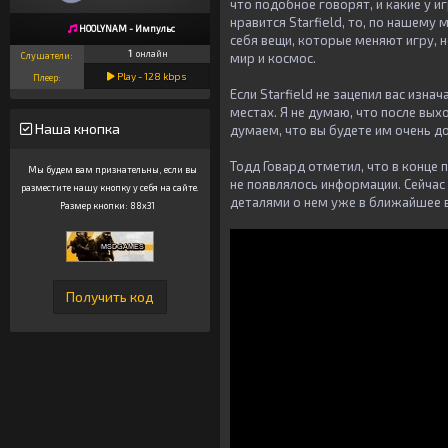
что подобное говорят, и какие у и
нравится Starfield, то, по нашему
HOOLYNAM - Импульс
себя вещи, которые меняют игру, н
1
онлайн
Слушатели:
мир и космос.
Play -
128
kbps
Плеер:
Если Starfield не зацепил вас изн
местах. Я не думаю, что после вых
Наша кнопка
думаем, что вы будете им очень д
Тодд Говард отметил, что в конце 
Мы будем вам признательны, если вы
не появлялось информации. Сейчас
разместите нашу кнопку у себя на сайте.
деталями о нем уже в ближайшее 
Размер кнопки: 88x31