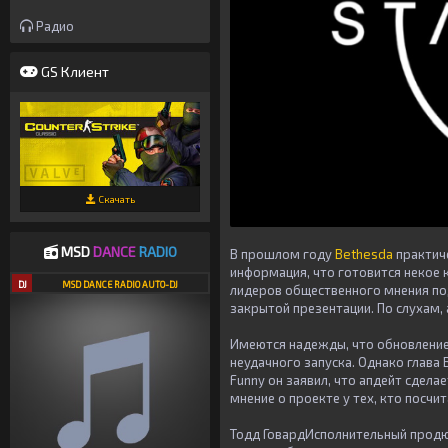
Радио
GS Клиент
Скачать
MSD
DANCE
RADIO
В прошлом году
Bethesda
практич
информация, что готовится некое 
DJ
MSD DANCE RADIO AUTO-DJ
лидеров общественного мнения под
закрытой презентации. По слухам, 
Имеются надежды, что обновление 2
неудачного запуска. Однако глава
Funny он заявил, что апдейт сдела
мнение о проекте у тех, кто посчи
Тодд ГовардИсполнительный продюсе