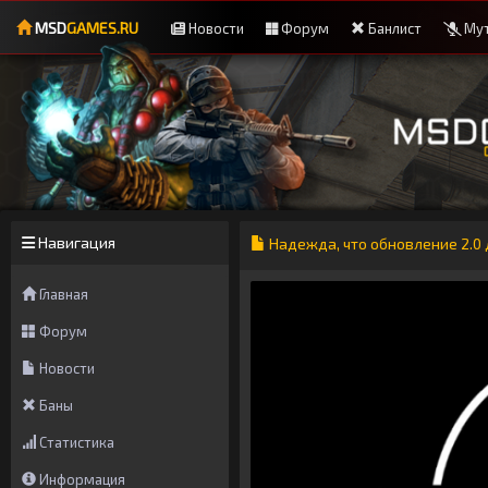
MSD
GAMES.RU
Новости
Форум
Банлист
Мут
Навигация
Надежда, что обновление 2.0 д
Главная
Форум
Новости
Баны
Статистика
Информация