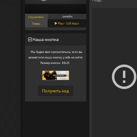
онлайн
Слушатели:
Play -
128
kbps
Плеер:
Наша кнопка
Мы будем вам признательны, если вы
разместите нашу кнопку у себя на сайте.
Размер кнопки: 88x31