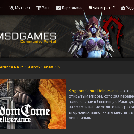
ст
Мутлист
Ранг
Персонажи
Как играть?
Рад
erance на PS5 и Xbox Series X|S
Kingdom Come: Deliverance
– это з
открытым миром, которая перенес
приключение в Священную Римску
за смерть ваших родителей, сража
вторжения, выполняйте квесты, и
решениями.