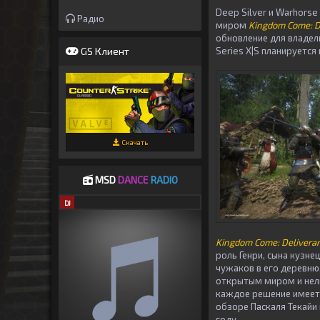
Deep Silver и Warhors
Радио
миром
Kingdom Come: D
обновление для владель
GS Клиент
Series X|S планируется
Скачать
MSD
DANCE
RADIO
DJ
Kingdom Come: Delivera
роль Генри, сына кузн
чужаков в его деревню.
открытым миром и нел
каждое решение имеет
обзоре
Паскаля Текайи
году.