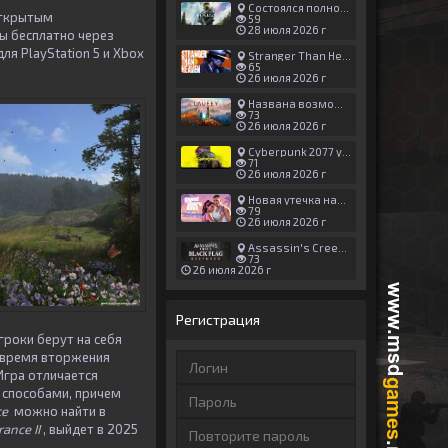
Состоялся полноценный релиз Halo: Campaign Evolved
открытым
59
28 июля 2026 г
ны бесплатно через
ля PlayStation 5 и Xbox
Stranger Than Heaven получила новый трейлер с акцентом на жестокие драки
65
26 июля 2026 г
Названа возможная дата выхода God of War: Laufey — 16 февраля 2027 года
73
26 июля 2026 г
Cyberpunk 2077 установила новый рекорд: 1,5 млрд загрузок модов, в топе — контент 18+
71
26 июля 2026 г
Новая утечка намекает на выход третьего трейлера GTA 6 уже 7 августа
79
26 июля 2026 г
Assassin's Creed Black Flag Resynced может позаимствовать систему испытаний у Mirage
73
26 июля 2026 г
Регистрация
гроки берут на себя
о время вторжения
Игра отличается
способами, причем
ce
можно найти в
ance II
, выйдет в 2025