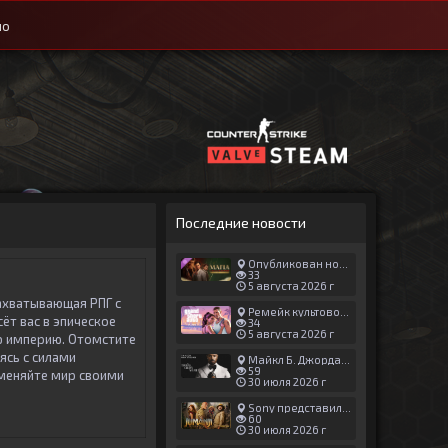
ио
Последние новости
Опубликован новый геймплей Man of Honor для Mafia: The Old Country
33
5 августа 2026 г
ахватывающая РПГ с
Ремейк культовой японской игры задержали ради выхода GTA 6
ёт вас в эпическое
34
5 августа 2026 г
ю империю. Отомстите
ясь с силами
Майкл Б. Джордан сыграл главную роль в новой «Афере Томаса Крауна»
59
зменяйте мир своими
30 июля 2026 г
Sony представила трейлер новой части «Джуманджи»
60
30 июля 2026 г