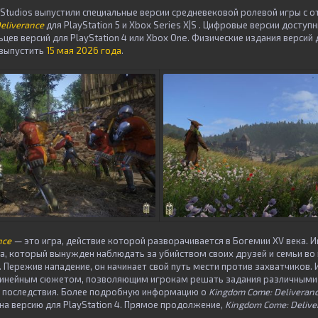
e Studios выпустили специальные версии средневековой ролевой игры с 
eliverance
для PlayStation 5 и Xbox Series X|S . Цифровые версии доступ
цев версий для PlayStation 4 или Xbox One. Физические издания версий д
 выпустить
15 мая 2026 года
.
nce
—
это игра, действие которой разворачивается в Богемии XV века. И
еца, который вынужден наблюдать за убийством своих друзей и семьи в
 Пережив нападение, он начинает свой путь мести против захватчиков. 
инейным сюжетом, позволяющим игрокам решать задания различными 
 последствия. Более подробную информацию о
Kingdom Come: Deliveran
на версию для PlayStation 4. Прямое продолжение,
Kingdom Come: Deliver