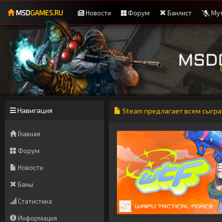
MSD
GAMES.RU
Новости
Форум
Банлист
Мут
Навигация
Steam предлагает всем сыгра
Главная
Форум
Новости
Баны
Статистика
Информация