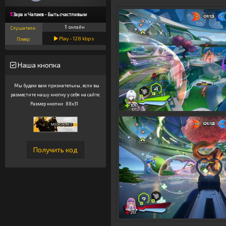
Зара и Чапаев - Быть счастливым
1
онлайн
Слушатели:
Play -
128
kbps
Плеер:
Наша кнопка
Мы будем вам признательны, если вы
разместите нашу кнопку у себя на сайте.
Размер кнопки: 88x31