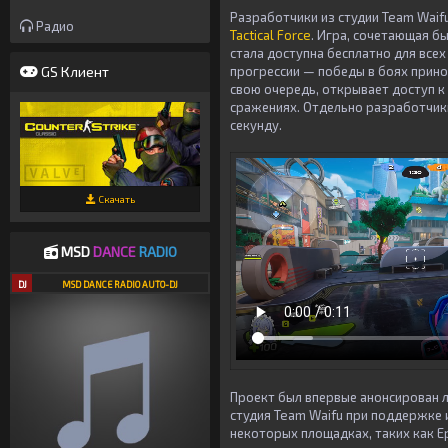
Разработчики из студии
Team Waif
Радио
Tactical Force
. Игра, сочетающая б
стала доступна бесплатно для все
GS Клиент
прогрессии — победы в боях принос
свою очередь, открывает доступ 
сражениях. Отдельно разработчик
секунду.
Скачать
MSD
DANCE
RADIO
DJ
MSD DANCE RADIO AUTO-DJ
Проект был впервые анонсирован 
студия
Team Waifu
при поддержке 
некоторых площадках, таких как Ep