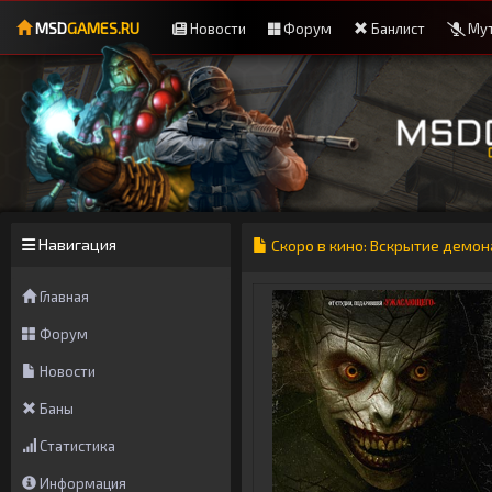
MSD
GAMES.RU
Новости
Форум
Банлист
Мут
Навигация
Скоро в кино: Вскрытие демон
Главная
Форум
Новости
Баны
Статистика
Информация