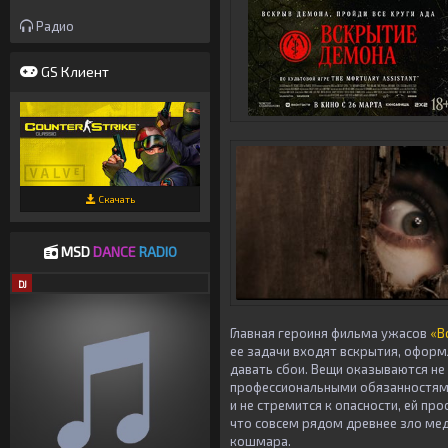
Радио
GS Клиент
Скачать
MSD
DANCE
RADIO
DJ
Главная героиня фильма ужасов
«В
ее задачи входят вскрытия, оформ
давать сбои. Вещи оказываются не 
профессиональными обязанностями
и не стремится к опасности, ей пр
что совсем рядом древнее зло мед
кошмара.