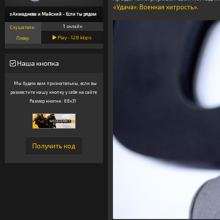
«Удача»: Военная хитрость»
.
наз Ахмадиева и Майский - Если ты рядом
1
онлайн
Слушатели:
Play -
128
kbps
Плеер:
Наша кнопка
Мы будем вам признательны, если вы
разместите нашу кнопку у себя на сайте.
Размер кнопки: 88x31