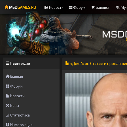
MSD
GAMES.RU
Новости
Форум
Банлист
Мут
Навигация
«Джейсон Стэтэм и пропавши
Главная
Форум
Новости
Баны
Статистика
Информация