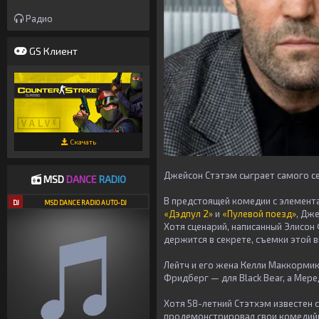
Радио
GS Клиент
Скачать
Джейсон Стэтэм сыграет самого с
MSD
DANCE
RADIO
В предстоящей комедии с элемент
DJ
MSD DANCE RADIO AUTO-DJ
«Дэдпул 2»
и
«Пулевой поезд»
, Дж
Хотя сценарий, написанный Элисон
держится в секрете, съемки этой 
Лейтч и его жена Келли Маккормик
Фридберг — для Black Bear, а Меред
Хотя 58-летний Стэтхэм известен 
продемонстрировал свои комедий