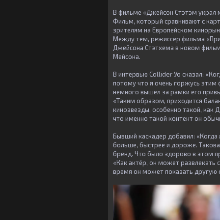
В фильме «Джейсон Стэтэм украл м
Фильм, который сравнивают с карт
зрителям на Европейском кинорынк
Между тем, режиссер фильма «Прию
Джейсона Стэтхема в новом фильм
Мейсона.
В интервью Collider Уо сказал: «К
потому что я очень горжусь этим 
немного вышел за рамки его привыч
«Таким образом, приходится бала
кинозвезды, особенно такой, как Д
что именно такой контент он обычн
Бывший каскадер добавил: «Когда 
больше, быстрее и дороже. Такова 
бренд. Что было здорово в этом пр
«Как актёр, он может развлекать с
время он может показать другую с