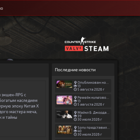
ио
Последние новости
Опубликован новый геймплей Man of Honor для Mafia: The Old Country
13
5 августа 2026 г
я экшен-RPG с
Ремейк культовой японской игры задержали ради выхода GTA 6
богатым наследием
13
5 августа 2026 г
урную эпоху Китая X
одого мастера меча,
Майкл Б. Джордан сыграл главную роль в новой «Афере Томаса Крауна»
39
к и тайны
30 июля 2026 г
Sony представила трейлер новой части «Джуманджи»
40
30 июля 2026 г