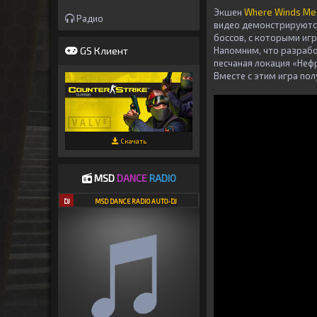
Экшен
Where Winds Me
Радио
видео демонстрируются
боссов, с которыми иг
GS Клиент
Напомним, что разрабо
песчаная локация «Неф
Вместе с этим игра по
Скачать
MSD
DANCE
RADIO
DJ
MSD DANCE RADIO AUTO-DJ