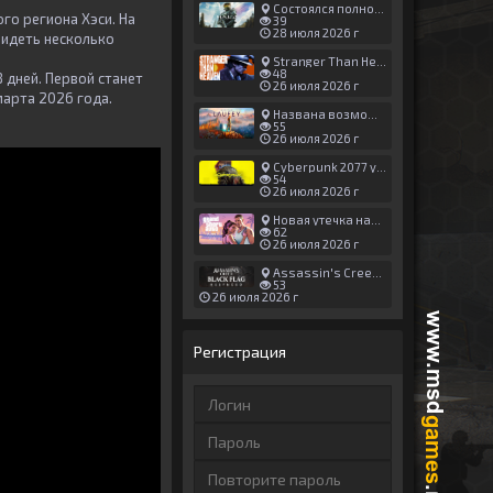
Состоялся полноценный релиз Halo: Campaign Evolved
о региона Хэси. На
39
28 июля 2026 г
видеть несколько
Stranger Than Heaven получила новый трейлер с акцентом на жестокие драки
48
 дней. Первой станет
26 июля 2026 г
марта 2026 года.
Названа возможная дата выхода God of War: Laufey — 16 февраля 2027 года
55
26 июля 2026 г
Cyberpunk 2077 установила новый рекорд: 1,5 млрд загрузок модов, в топе — контент 18+
54
26 июля 2026 г
Новая утечка намекает на выход третьего трейлера GTA 6 уже 7 августа
62
26 июля 2026 г
Assassin's Creed Black Flag Resynced может позаимствовать систему испытаний у Mirage
53
26 июля 2026 г
Регистрация