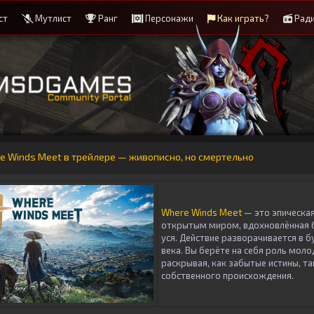
ст
Мутлист
Ранг
Персонажи
Как играть?
Рад
e Winds Meet в трейлере — живописно, но смертельно
Where Winds Meet
— это эпическа
открытым миром, вдохновлённая 
уся. Действие разворачивается в б
века. Вы берёте на себя роль мол
раскрывая, как забытые истины, та
собственного происхождения.