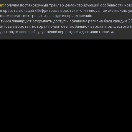
et
получил постановочный трейлер демонстрирующий особенности новог
 красоты локаций «Нефритовые ворота» и «Лянчжоу». Так же можно у
рокам предстоит сразиться в ходе их приключений.
тчики планируют открывать доступ к локациям региона Хэси каждые 28
ритовые ворота», которая появится в глобальной версии игры шестого 
лучит ряд изменений, улучшений перевода и адаптации сюжета.