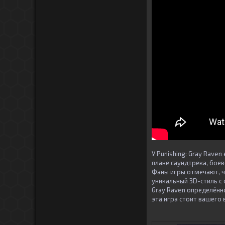
У Punishing: Gray Rave
плане саундтрека, бое
Фаны игры отмечают, чт
уникальный 3D-стиль с 
Gray Raven определённо
эта игра стоит вашего