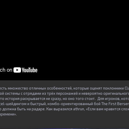
n есть множество отличных особенностей, которые оценят поклонники Cla
вой системы с отрядами из трёх персонажей и невероятно оригинальног
о история раскрывается не сразу, но оно того стоит. Для игроков, ко
cel-шейдингом и быстрый, комбо-ориентированный бой The First Berserke
 должна быть на радаре. Как выразился athrun, «Если вам нравится сло
 времени».