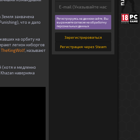
а Земля захвачена
Регистрируясь на данном сайте, Вы
nishing), что и дало
выражаете согласие на обработку
персональных данных
Зарегистрироваться
жавших на орбиту на
бирают легион киборгов
Регистрация через Steam
к
TheKingWolf
, называют
 (хотя и медленно
: Khazan наверняка