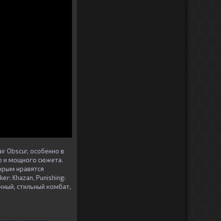
ir Obscur, особенно в
о и мощного сюжета.
торым нравятся
r: Khazan, Punishing:
жный, стильный комбат,