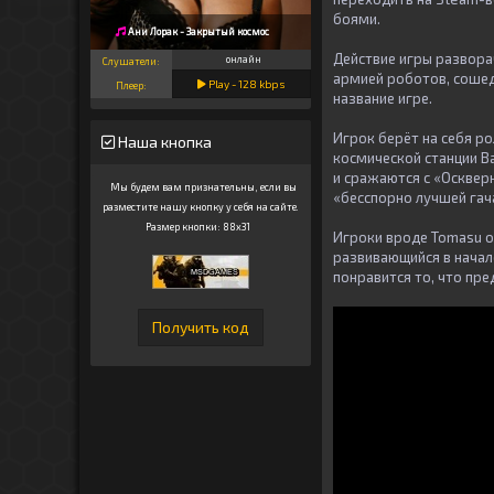
боями.
Ани Лорак - Закрытый космос
Действие игры развора
онлайн
Слушатели:
армией роботов, сошедш
Play -
128
kbps
Плеер:
название игре.
Игрок берёт на себя р
Наша кнопка
космической станции В
и сражаются с «Осквер
Мы будем вам признательны, если вы
«бесспорно лучшей гача
разместите нашу кнопку у себя на сайте.
Размер кнопки: 88x31
Игроки вроде Tomasu о
развивающийся в начале
понравится то, что пре