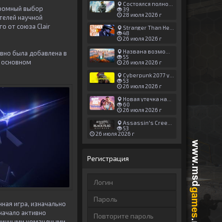
Состоялся полноценный релиз Halo: Campaign Evolved
громный выбор
39
28 июля 2026 г
телей научной
о от союза Clair
Stranger Than Heaven получила новый трейлер с акцентом на жестокие драки
48
26 июля 2026 г
Названа возможная дата выхода God of War: Laufey — 16 февраля 2027 года
авно была добавлена в
55
в основном
26 июля 2026 г
Cyberpunk 2077 установила новый рекорд: 1,5 млрд загрузок модов, в топе — контент 18+
53
26 июля 2026 г
Новая утечка намекает на выход третьего трейлера GTA 6 уже 7 августа
60
26 июля 2026 г
Assassin's Creed Black Flag Resynced может позаимствовать систему испытаний у Mirage
53
26 июля 2026 г
Регистрация
нная игра, изначально
начало активно
намичными командными