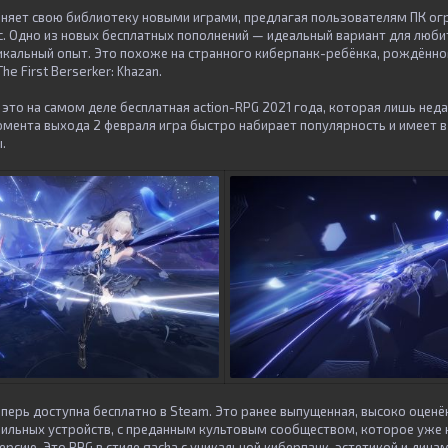
няет свою библиотеку новыми играми, предлагая пользователям ПК о
с. Одно из новых бесплатных пополнений — идеальный вариант для люби
икальный опыт. Это похоже на странного киберпанк-ребёнка, рождённог
The First Berserker: Khazan.
это на самом деле бесплатная action-RPG 2021 года, которая лишь нед
момента выхода 2 февраля игра быстро набирает популярность и имеет 
ы.
теперь доступна бесплатно в Steam. Это ранее выпущенная, высоко оценё
бильных устройств, с преданным культовым сообществом, которое уже 
ерсию. Это RPG в стиле gacha с уникальной киберпанк-эстетикой и ди