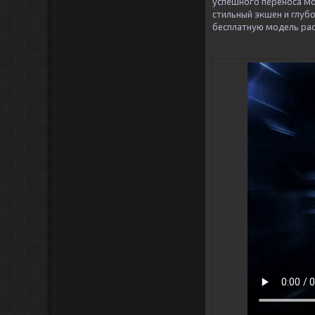
успешного переноса мо
стильный экшен и глуб
бесплатную модель ра