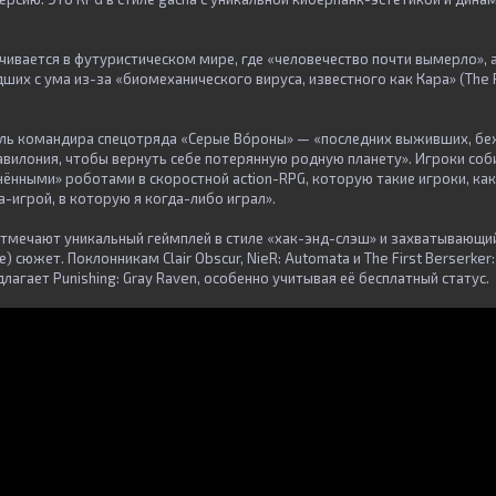
чивается в футуристическом мире, где «человечество почти вымерло», 
их с ума из-за «биомеханического вируса, известного как Кара» (The Pu
оль командира спецотряда «Серые Вóроны» — «последних выживших, бе
авилония, чтобы вернуть себе потерянную родную планету». Игроки со
нёнными» роботами в скоростной action-RPG, которую такие игроки, ка
-игрой, в которую я когда-либо играл».
тмечают уникальный геймплей в стиле «хак-энд-слэш» и захватывающий
) сюжет. Поклонникам Clair Obscur, NieR: Automata и The First Berserker
длагает Punishing: Gray Raven, особенно учитывая её бесплатный статус.