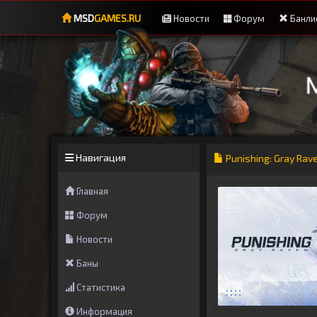
MSD
GAMES.RU
Новости
Форум
Банли
Навигация
Punishing: Gray Ra
Главная
Форум
Новости
Баны
Статистика
Информация