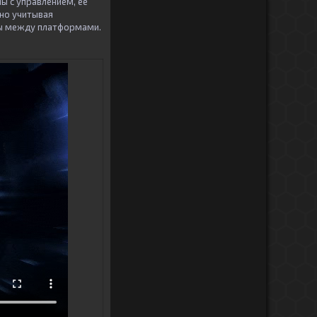
 с управлением, её
но учитывая
цы между платформами.