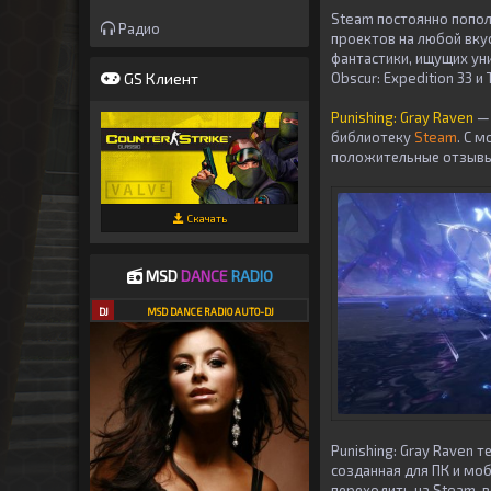
Steam постоянно попол
Радио
проектов на любой вку
фантастики, ищущих ун
GS Клиент
Obscur: Expedition 33 и 
Punishing: Gray Raven
— 
библиотеку
Steam
. С 
положительные отзыв
Скачать
MSD
DANCE
RADIO
DJ
MSD DANCE RADIO AUTO-DJ
Punishing: Gray Raven 
созданная для ПК и мо
переходить на Steam-в