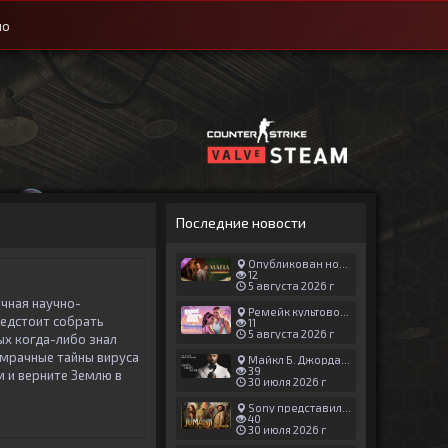
ио
Последние новости
Опубликован новый геймплей Man of Honor для Mafia: The Old Country
12
5 августа 2026 г
чная научно-
Ремейк культовой японской игры задержали ради выхода GTA 6
редстоит собрать
11
5 августа 2026 г
ых когда-либо знал
е мрачные тайны вируса
Майкл Б. Джордан сыграл главную роль в новой «Афере Томаса Крауна»
39
м и верните Землю в
30 июля 2026 г
Sony представила трейлер новой части «Джуманджи»
40
30 июля 2026 г