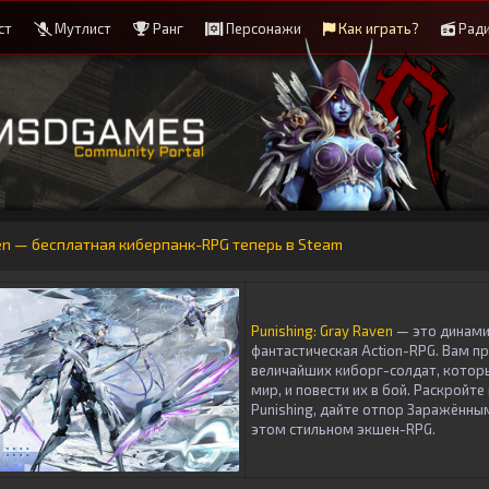
ст
Мутлист
Ранг
Персонажи
Как играть?
Рад
ven — бесплатная киберпанк-RPG теперь в Steam
Punishing: Gray Raven
— это динами
фантастическая Action-RPG. Вам п
величайших киборг-солдат, котор
мир, и повести их в бой. Раскройт
Punishing, дайте отпор Заражённы
этом стильном экшен-RPG.