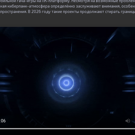
бильной гача-игры на ПК-платформу. Несмотря на возможные проблемы
окая киберпанк-атмосфера определённо заслуживают внимания, особен
спространения. В 2026 году такие проекты продолжают стирать грани