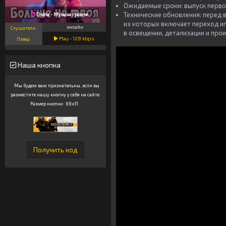
Ожидаемые сроки: выпуск первог
Технические обновления: перед
Пчёла - Музыка громче
из которых включает переход иг
онлайн
Слушатели:
в освещении, детализации и про
Play -
128
kbps
Плеер:
Наша кнопка
Мы будем вам признательны, если вы
разместите нашу кнопку у себя на сайте.
Размер кнопки: 88x31