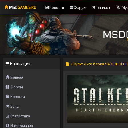
MSD
GAMES.RU
Новости
Форум
Банлист
Мут
Навигация
«Пульт 4-го блока ЧАЭС в DLC S.T
Главная
Форум
Новости
Баны
Статистика
Информация