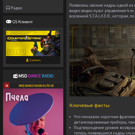
Появились свежие кадры одной из
Радио
видео видно пульт управления 4‑
вселенной S.T.A.L.K.E.R., которая,
GS Клиент
Скачать
MSD
DANCE
RADIO
DJ
MSD DANCE RADIO AUTO-DJ
Ключевые факты:
Что показали: короткие фрагме
детализированные приборы, пане
Подтверждение уровня: возвращ
теперь появившиеся кадры слу