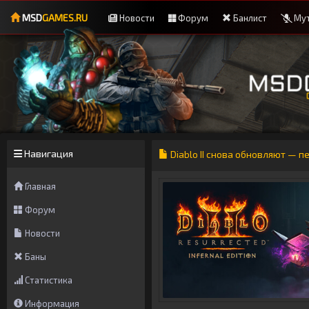
MSD
GAMES.RU
Новости
Форум
Банлист
Мут
Навигация
Diablo II снова обновляют — п
Главная
Форум
Новости
Баны
Статистика
Информация