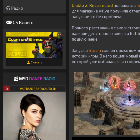
Diablo 2: Resurrected
появилась в
S
Радио
для магазина
Valve
получила отмет
запускается без проблем.
GS Клиент
Полного расставания с экосистем
наличие десктопного клиента
Battl
подключение.
Запуск в
Steam
совпал с выходом 
истории игры. В него вошли новый
которой уже выбивалась из совре
Скачать
MSD
DANCE
RADIO
DJ
MSD DANCE RADIO AUTO-DJ