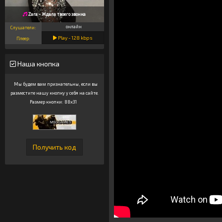
Zara - Ждала твоего звонка
онлайн
Слушатели:
Play -
128
kbps
Плеер:
Наша кнопка
Мы будем вам признательны, если вы
разместите нашу кнопку у себя на сайте.
Размер кнопки: 88x31