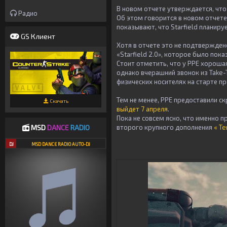
В новом отчете утверждается, что 
Радио
Об этом говорится в новом отчет
показывают, что Starfield планиру
GS Клиент
Хотя в отчете это не подтверждено
«Starfield 2.0», которое было пока
Стоит отметить, что у PPE хороша
однако вчерашний звонок из Take-T
физических носителях на старте п
Тем не менее, PPE предоставили с
Скачать
выйдет 7 апреля
.
Пока не совсем ясно, что именно п
MSD
DANCE
RADIO
второго крупного дополнения
«
Te
DJ
MSD DANCE RADIO AUTO-DJ