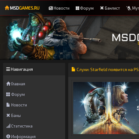
MSD
GAMES.RU
Новости
Форум
Банлист
Мут
Навигация
Слухи: Starfield появится на P
Главная
Форум
Новости
Баны
Статистика
Информация