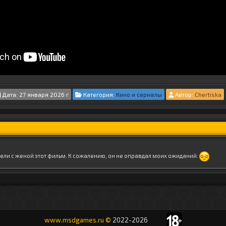
Дата: 27 января 2026 г
Категория:
Кино и сериалы
Автор:
Chertiska
ели с женой этот фильм. К сожалению, он не оправдал моих ожиданий.
www.msdgames.ru
©
2022-20
26