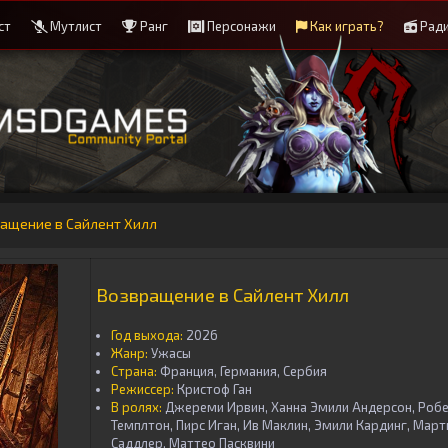
ст
Мутлист
Ранг
Персонажи
Как играть?
Рад
ращение в Сайлент Хилл
Возвращение в Сайлент Хилл
Год выхода:
2026
Жанр:
Ужасы
Страна:
Франция, Германия, Сербия
Режиссер:
Кристоф Ган
В ролях:
Джереми Ирвин, Ханна Эмили Андерсон, Робе
Темплтон, Пирс Иган, Ив Маклин, Эмили Кардинг, Март
Саддлер, Маттео Пасквини