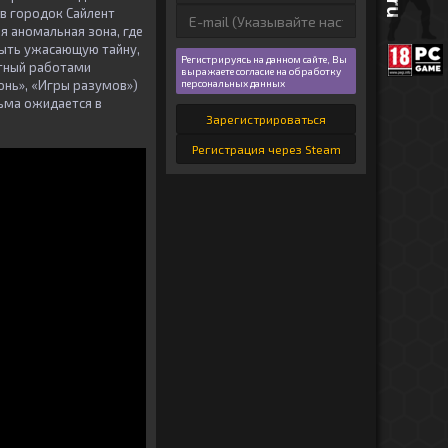
 в городок Сайлент
я аномальная зона, где
рыть ужасающую тайну,
Регистрируясь на данном сайте, Вы
стный работами
выражаете согласие на обработку
онь», «Игры разумов»)
персональных данных
льма ожидается в
Зарегистрироваться
Регистрация через Steam