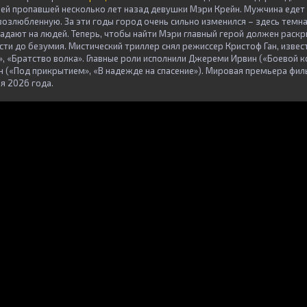
оей пропавшей несколько лет назад девушки Мэри Крейн. Мужчина едет
возлюбленную. За эти годы город очень сильно изменился – здесь темна
адают на людей. Теперь, чтобы найти Мэри главный герой должен раск
сти до безумия. Мистический триллер снял режиссер Кристоф Ган, изве
», «Братство волка». Главные роли исполнили Джереми Ирвин («Боевой к
н («Под прикрытием», «В надежде на спасение»). Мировая премьера фи
я 2026 года.