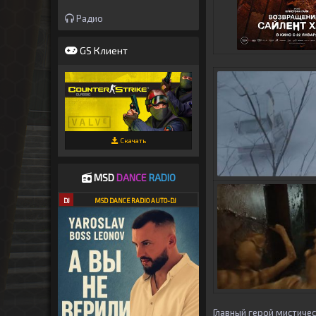
Радио
GS Клиент
Скачать
MSD
DANCE
RADIO
DJ
MSD DANCE RADIO AUTO-DJ
Главный герой мистиче