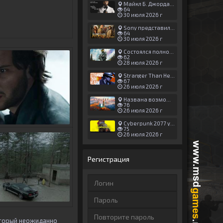
Майкл Б. Джордан сыграл главную роль в новой «Афере Томаса Крауна»
64
30 июля 2026 г
Sony представила трейлер новой части «Джуманджи»
64
30 июля 2026 г
Состоялся полноценный релиз Halo: Campaign Evolved
62
28 июля 2026 г
Stranger Than Heaven получила новый трейлер с акцентом на жестокие драки
67
26 июля 2026 г
Названа возможная дата выхода God of War: Laufey — 16 февраля 2027 года
76
26 июля 2026 г
Cyberpunk 2077 установила новый рекорд: 1,5 млрд загрузок модов, в топе — контент 18+
75
26 июля 2026 г
Регистрация
оторый неожиданно