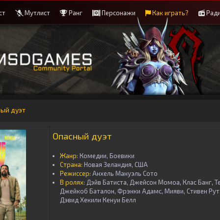
ст
Мутлист
Ранг
Персонажи
Как играть?
Рад
ный дуэт
Опасный дуэт
Жанр:
Комедии, Боевики
Страна:
Новая Зеландия, США
Режиссер:
Анхель Мануэль Сото
В ролях:
Дэйв Батиста, Джейсон Момоа, Клас Банг, 
Джейкоб Баталон, Фрэнки Адамс, Мияви, Стивен Рут
Дэвид Хекили Кенуи Белл