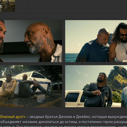
Опасный дуэт»
– сводные братья Джонни и Джеймс, которые вынуждены
х объединяет желание докопаться до истины, и постепенно герои раскр
ю семью. Они понимают, что только вместе смогут противостоять надв