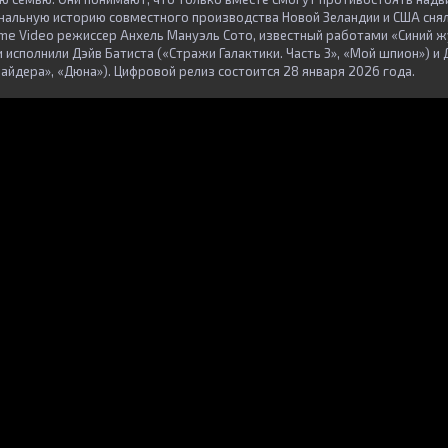
нальную историю совместного производства Новой Зеландии и США снял
e Video режиссер Анхель Мануэль Сото, известный работами «Синий жу
 исполнили Дэйв Батиста («Стражи Галактики. Часть 3», «Мой шпион») 
айдера», «Дюна»). Цифровой релиз состоится 28 января 2026 года.