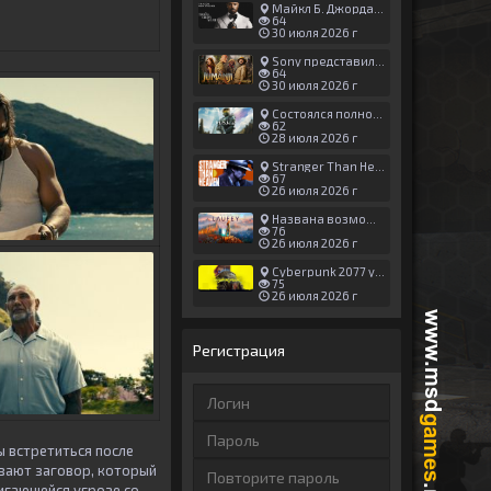
Майкл Б. Джордан сыграл главную роль в новой «Афере Томаса Крауна»
64
30 июля 2026 г
Sony представила трейлер новой части «Джуманджи»
64
30 июля 2026 г
Состоялся полноценный релиз Halo: Campaign Evolved
62
28 июля 2026 г
Stranger Than Heaven получила новый трейлер с акцентом на жестокие драки
67
26 июля 2026 г
Названа возможная дата выхода God of War: Laufey — 16 февраля 2027 года
76
26 июля 2026 г
Cyberpunk 2077 установила новый рекорд: 1,5 млрд загрузок модов, в топе — контент 18+
75
26 июля 2026 г
Регистрация
 встретиться после
ывают заговор, который
игающейся угрозе со