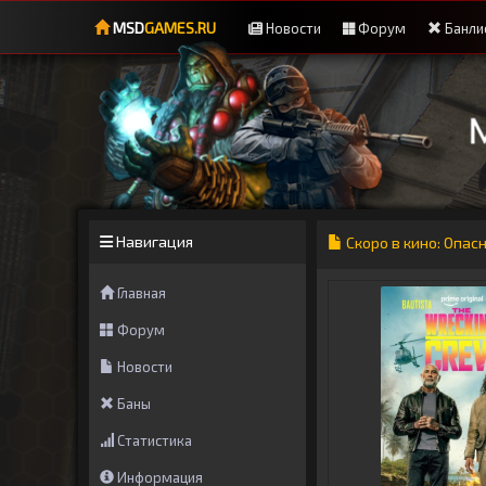
MSD
GAMES.RU
Новости
Форум
Банли
Навигация
Скоро в кино: Опас
Главная
Форум
Новости
Баны
Статистика
Информация