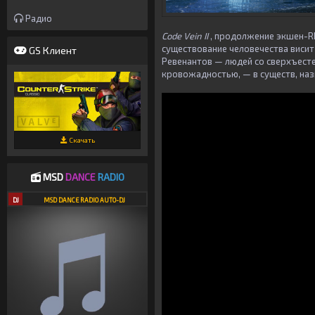
Радио
Code Vein II
, продолжение экшен-
существование человечества висит 
GS Клиент
Ревенантов — людей со сверхъест
кровожадностью, — в существ, на
Скачать
MSD
DANCE
RADIO
DJ
MSD DANCE RADIO AUTO-DJ