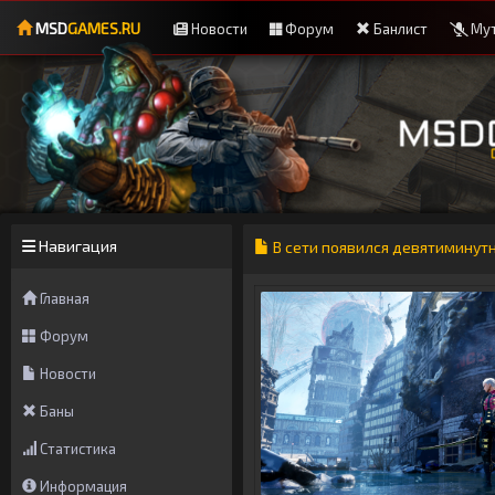
MSD
GAMES.RU
Новости
Форум
Банлист
Мут
Навигация
В сети появился девятиминутн
Главная
Форум
Новости
Баны
Статистика
Информация