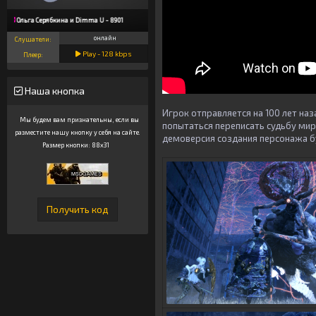
Ольга Серябкина и Dimma U - 8901
онлайн
Слушатели:
Play -
128
kbps
Плеер:
Наша кнопка
Игрок отправляется на 100 лет на
Мы будем вам признательны, если вы
попытаться переписать судьбу мира.
разместите нашу кнопку у себя на сайте.
демоверсия создания персонажа б
Размер кнопки: 88x31