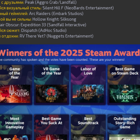
 с друзьями:
Peak (Aggro Crab/Landfall)
ся визуальный стиль:
Silent Hill F (NeoBards Entertainment)
нный геймплей:
Arc Raiders (Embark Studios)
ой вы не сильны:
Hollow Knight: Silksong
lair Obscur: Expedition 33 (Sandfall Interactive)
йся сюжет:
Dispatch (AdHoc Studio)
и отдохни:
RV There Yet? (Nuggets Entertainment)