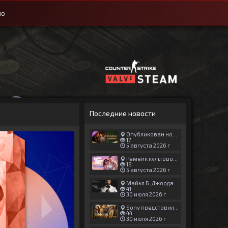
ио
Последние новости
Опубликован новый геймплей Man of Honor для Mafia: The Old Country
17
5 августа 2026 г
Ремейк культовой японской игры задержали ради выхода GTA 6
18
5 августа 2026 г
Майкл Б. Джордан сыграл главную роль в новой «Афере Томаса Крауна»
41
30 июля 2026 г
Sony представила трейлер новой части «Джуманджи»
44
30 июля 2026 г