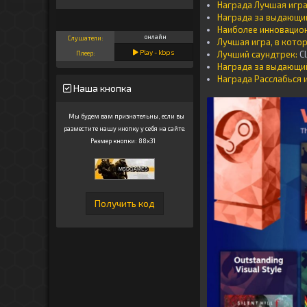
Награда Лучшая игра
Награда за выдающий
Наиболее инновацио
онлайн
Слушатели:
Лучшая игра, в котор
Play -
kbps
Лучший саундтрек:
C
Плеер:
Награда за выдающи
Награда Расслабься 
Наша кнопка
Мы будем вам признательны, если вы
разместите нашу кнопку у себя на сайте.
Размер кнопки: 88x31