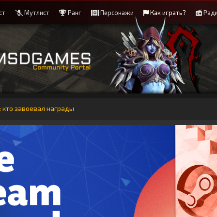
ст
Мутлист
Ранг
Персонажи
Как играть?
Рад
 кто завоевал награды