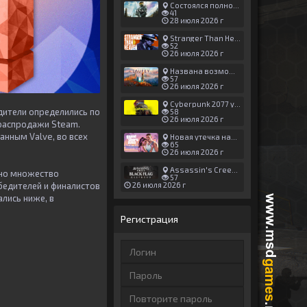
Состоялся полноценный релиз Halo: Campaign Evolved
41
28 июля 2026 г
Stranger Than Heaven получила новый трейлер с акцентом на жестокие драки
52
26 июля 2026 г
Названа возможная дата выхода God of War: Laufey — 16 февраля 2027 года
57
26 июля 2026 г
Cyberpunk 2077 установила новый рекорд: 1,5 млрд загрузок модов, в топе — контент 18+
дители определились по
58
26 июля 2026 г
распродажи Steam.
анным Valve, во всех
Новая утечка намекает на выход третьего трейлера GTA 6 уже 7 августа
65
26 июля 2026 г
Assassin's Creed Black Flag Resynced может позаимствовать систему испытаний у Mirage
ано множество
57
обедителей и финалистов
26 июля 2026 г
лись ниже, в
Регистрация