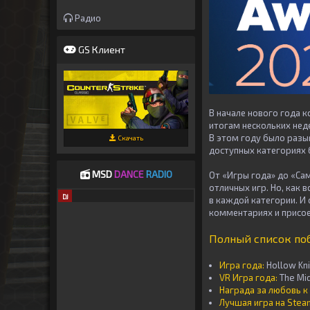
Радио
GS Клиент
В начале нового года 
итогам нескольких нед
В этом году было разыг
Скачать
доступных категориях 
MSD
DANCE
RADIO
От «Игры года» до «Са
отличных игр. Но, как 
DJ
в каждой категории. И
комментариях и присо
Полный список по
Игра года:
Hollow Kni
VR Игра года:
The Mi
Награда за любовь к
Лучшая игра на Stea