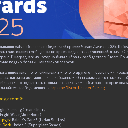
компания Valve объявила победителей премии Steam Awards 2025. Побе
ель голосования сообщества во время недавно завершившейся зимней 
рано 11 наград, все из которых были выбраны сообществом Steam. По д
было подано более 43 миллионов голосов.
мого инновационного геймплея» и многого другого — было номиниров
всегда, награды достались лишь избранным. Ознакомьтесь со списком п
 обязательно поделитесь своими впечатлениями об играх, которые оказа
единяйтесь к обсуждению на
сервере Discord Insider Gaming
.
бедителей:
ght: Silksong (Team Cherry)
dnight Walk (MoonHood)
 труду:
Baldur's Gate 3 (Larian Studios)
m Deck:
Hades 2 (Supergiant Games)