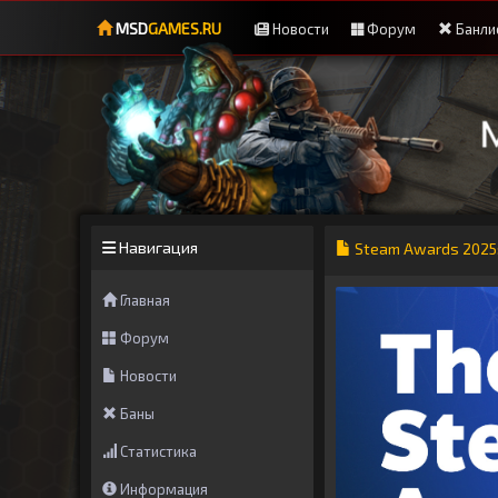
MSD
GAMES.RU
Новости
Форум
Банли
Навигация
Steam Awards 2025:
Главная
Форум
Новости
Баны
Статистика
Информация