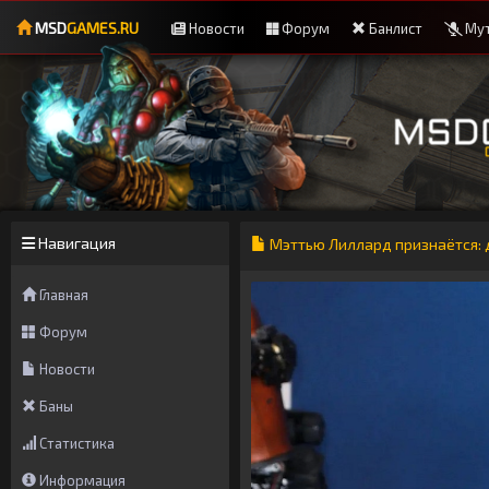
MSD
GAMES.RU
Новости
Форум
Банлист
Мут
Навигация
Мэттью Лиллард признаётся: 
Главная
Форум
Новости
Баны
Статистика
Информация