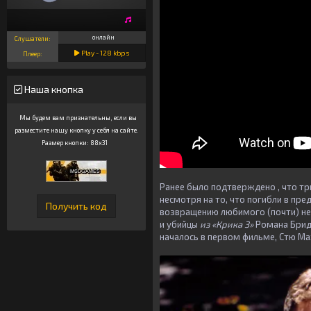
онлайн
Слушатели:
Play -
128
kbps
Плеер:
Наша кнопка
Мы будем вам признательны, если вы
разместите нашу кнопку у себя на сайте.
Размер кнопки: 88x31
Ранее было подтверждено , что тр
несмотря на то, что погибли в пр
возвращению любимого (почти) не
и убийцы
из «Крика 3»
Романа Бридж
началось в первом фильме, Стю Ма