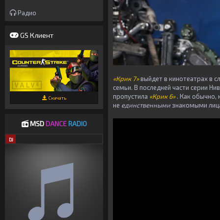
Радио
GS Клиент
«Крик 7»
выйдет в кинотеатрах в 
семьи. В последней части серии Ни
пропустила
«Крик 6»
. Как обычно, 
Скачать
не
единственными
знакомыми лиц
MSD
DANCE
RADIO
DJ