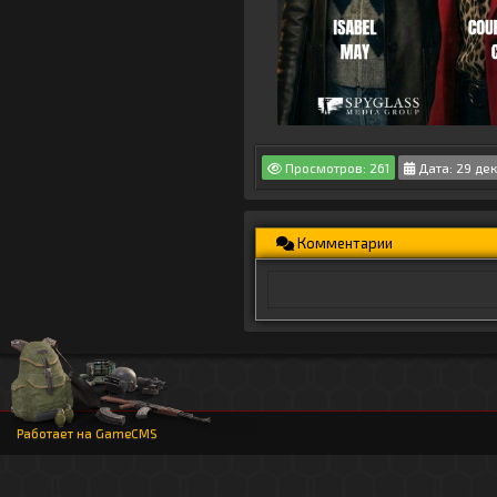
Просмотров: 261
Дата: 29 де
Комментарии
Работает на
GameCMS