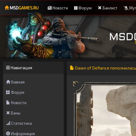
MSD
GAMES.RU
Новости
Форум
Банлист
Мут
Навигация
Dawn of Defiance пополнилас
Главная
Форум
Новости
Баны
Статистика
Информация