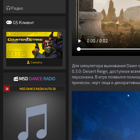
Радио
GS Клиент
Скачать
Для симулятора выживания
Dawn o
0.3.0: Desert Reign, доступное вс
персонажа. В игре появился полн
MSD
DANCE
RADIO
причесок, черт лица и декоративн
DJ
MSD DANCE RADIO AUTO-DJ