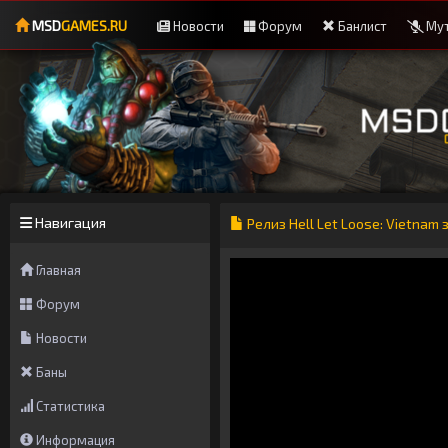
MSD
GAMES.RU
Новости
Форум
Банлист
Мут
Навигация
Релиз Hell Let Loose: Vietnam
Главная
Форум
Новости
Баны
Статистика
Информация