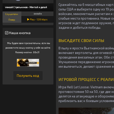
Сражайтесь на 6 масштабных карт
Алексей Стрельников - Мечтай и делай
силы США и выберите одну из 19 ро
войскам, минометным расчетам и 
онлайн
Слушатели:
слабые места противника. Новые 
Play -
128
kbps
Плеер:
игроков ждет подлинное оружие, п
задачи и добиться победы.
Наша кнопка
ВЫСАДИТЕ СВОИ СИЛЫ
Мы будем вам признательны, если вы
В пылу и ярости Вьетнамской вой
разместите нашу кнопку у себя на сайте.
включают вертолеты для огневой п
Размер кнопки: 88x31
проведения внезапных атак. Обе с
Улучшенное передвижение игроков 
им вылечиться, делают сражения 
ИГРОВОЙ ПРОЦЕСС С РЕА
Игра Hell Let Loose: Vietnam вкл
противостояние 50 на 50, где две
делятся на атакующую и обороняю
приблизить вас к боевым условиям