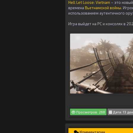
Hell Let Loose: Vietnam
– это новый
времена
Вьетнамской войны
. Игро
использованием аутентичного ору
Игра выйдет на РС и консолях в 20
Просмотров: 268
Дата: 13 де
Комментарии