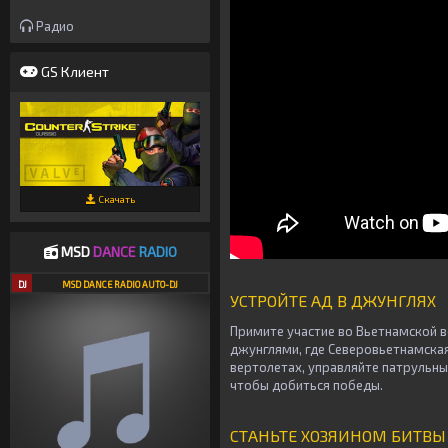
Радио
GS Клиент
Скачать
MSD
DANCE
RADIO
DJ
MSD DANCE RADIO AUTO-DJ
УСТРОЙТЕ АД В ДЖУНГЛЯХ
Примите участие во Вьетнамской в
джунглями, где Северовьетнамская
вертолетах, управляйте патрульны
чтобы добиться победы.
СТАНЬТЕ ХОЗЯИНОМ БИТВЫ