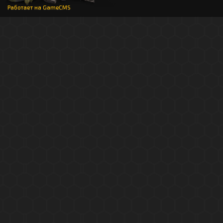
Работает на
GameCMS