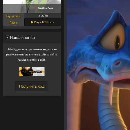
Burito - Лова
онлайн
Слушатели:
Play -
128
kbps
Плеер:
Наша кнопка
Мы будем вам признательны, если вы
разместите нашу кнопку у себя на сайте.
Размер кнопки: 88x31