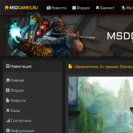
MSD
GAMES.RU
Новости
Форум
Банлист
Мут
Навигация
«Зверополис 2» принес Disney
Главная
Форум
Новости
Баны
Статистика
Информация