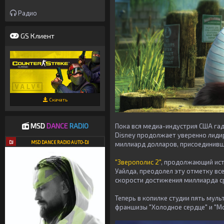
Радио
GS Клиент
Скачать
MSD
DANCE
RADIO
Пока вся медиа-индустрия США гад
Disney продолжает уверенно лиди
DJ
MSD DANCE RADIO AUTO-DJ
миллиард долларов, присоединивш
"Зверополис 2"
, продолжающий ист
Уайлда, преодолел эту отметку все
скорости достижения миллиарда ср
Теперь в копилке студии пять мул
франшизы "Холодное сердце" и "Мо