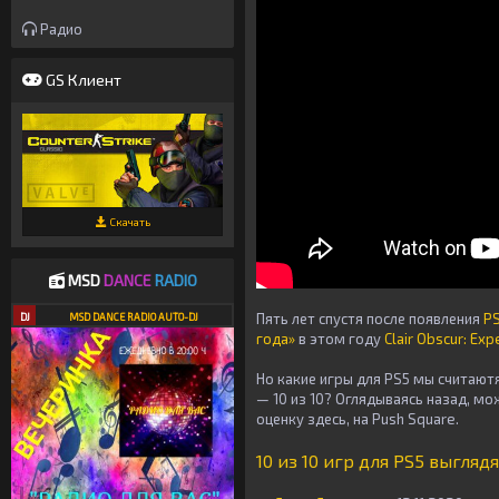
Радио
GS Клиент
Скачать
MSD
DANCE
RADIO
Пять лет спустя после появления
P
DJ
MSD DANCE RADIO AUTO-DJ
года»
в этом году
Clair Obscur: Exp
Но какие игры для PS5 мы считаю
— 10 из 10? Оглядываясь назад, мо
оценку здесь, на Push Square.
10 из 10 игр для PS5 выгля