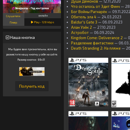
Души Демонов
— 12.11.2020
Что осталось от Эдит Финч
— 28
Вечеринка - Под контролем
Бог Войны Рагнарёк
— 09.11.202
онлайн
Слушатели:
Обитель зла 4
— 24.03.2023
Baldur's Gate 3
— 06.09.2023
Play -
128
kbps
Плеер:
Алан Уэйк 2
— 27.10.2023
Астробот
— 06.09.2024
Наша кнопка
Kingdom Come: Deliverance 2
— 0
Разделение фантастики
— 06.03
Death Stranding 2: На пляже
— 26
Мы будем вам признательны, если вы
разместите нашу кнопку у себя на сайте.
Размер кнопки: 88x31