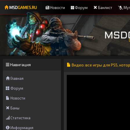
MSD
GAMES.RU
Новости
Форум
Банлист
Мут
Навигация
Видео: все игры для PS5, кото
Главная
Форум
Новости
Баны
Статистика
Информация