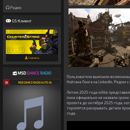
Радио
GS Клиент
Скачать
MSD
DANCE
RADIO
Пользователи выяснили возможны
Нэйтана Лонга на LinkedIn. Рядом 
DJ
MSD DANCE RADIO AUTO-DJ
Летом 2025 года
inXile
представили
пока официально не назвала сроки
проекта до октября 2025 года, ког
торопятся раскрывать детали про
года.