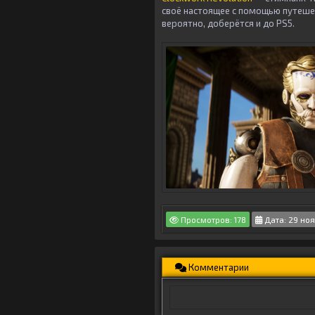
своё настоящее с помощью путешес
вероятно, доберётся и до PS5.
Просмотров: 178
Дата: 29 ноя
Комментарии