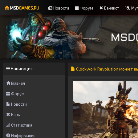
MSD
GAMES.RU
Новости
Форум
Банлист
Мут
Навигация
Clockwork Revolution может в
Главная
Форум
Новости
Баны
Статистика
Информация