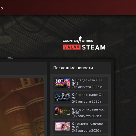
ио
Последние новости
Предзаказы GTA 6 идут отлично — релиз игры не перенесут
13
8 августа 2026 г
Скоро в кино: Фантомас. Новый мир (2027)
13
8 августа 2026 г
Опубликован новый геймплей Man of Honor для Mafia: The Old Country
36
5 августа 2026 г
Ремейк культовой японской игры задержали ради выхода GTA 6
39
5 августа 2026 г