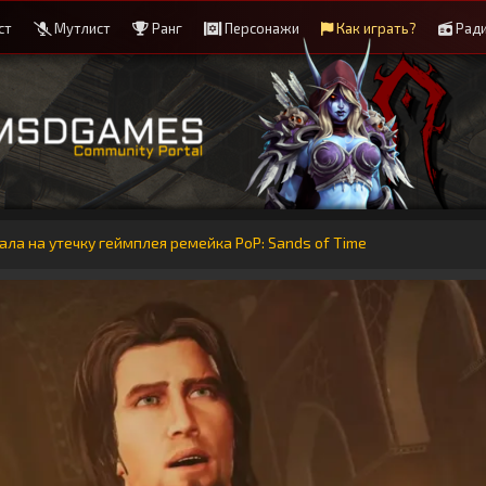
ст
Мутлист
Ранг
Персонажи
Как играть?
Рад
ала на утечку геймплея ремейка PoP: Sands of Time