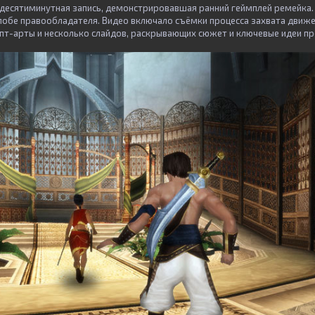
ь десятиминутная запись, демонстрировавшая ранний геймплей ремейка.
алобе правообладателя. Видео включало съёмки процесса захвата движе
епт-арты и несколько слайдов, раскрывающих сюжет и ключевые идеи пр