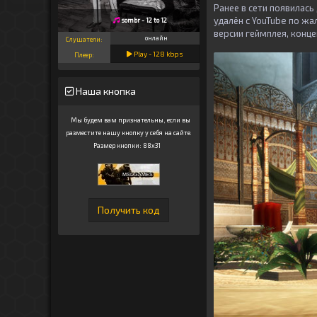
Ранее в сети появилас
удалён с YouTube по ж
sombr - 12 to 12
версии геймплея, конц
онлайн
Слушатели:
Play -
128
kbps
Плеер:
Наша кнопка
Мы будем вам признательны, если вы
разместите нашу кнопку у себя на сайте.
Размер кнопки: 88x31