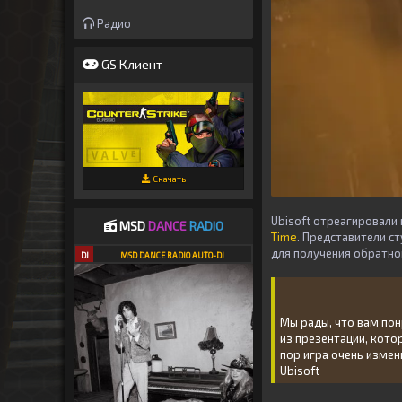
Радио
GS Клиент
Скачать
Ubisoft
отреагировали н
MSD
DANCE
RADIO
Time
. Представители с
для получения обратно
DJ
MSD DANCE RADIO AUTO-DJ
Мы рады, что вам пон
из презентации, кото
пор игра очень измен
Ubisoft