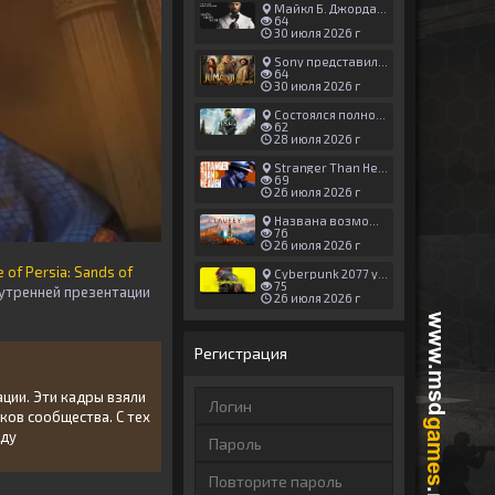
Майкл Б. Джордан сыграл главную роль в новой «Афере Томаса Крауна»
64
30 июля 2026 г
Sony представила трейлер новой части «Джуманджи»
64
30 июля 2026 г
Состоялся полноценный релиз Halo: Campaign Evolved
62
28 июля 2026 г
Stranger Than Heaven получила новый трейлер с акцентом на жестокие драки
69
26 июля 2026 г
Названа возможная дата выхода God of War: Laufey — 16 февраля 2027 года
76
26 июля 2026 г
 of Persia: Sands of
Cyberpunk 2077 установила новый рекорд: 1,5 млрд загрузок модов, в топе — контент 18+
75
нутренней презентации
26 июля 2026 г
Регистрация
ации. Эти кадры взяли
ков сообщества. С тех
оду