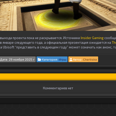
и выхода проекта пока не раскрывается. Источники
Insider Gaming
сообща
в январе следующего года, а официальная презентация ожидается на
Th
 Ubisoft “представить в следующем году” может означать как анонс, та
Дата: 29 ноября 2025 г
Категория:
Игры
Автор:
Chertiska
Комментариев нет