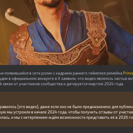
а появившийся в сети ролик с кадрами раннего геймплея ремейка
Prince
тудии в официальном аккаунте в
X
заявили, что видео являлось частью в
й связи от участников сообщества и датируется мартом 2024 года.
равилось [это видео], даже если оно не было предназначено для публик
рую мы устроили в начале 2024 года, чтобы получить отзывы от участни
илась, и мы с нетерпением ждём возможности представить её в 2026 г