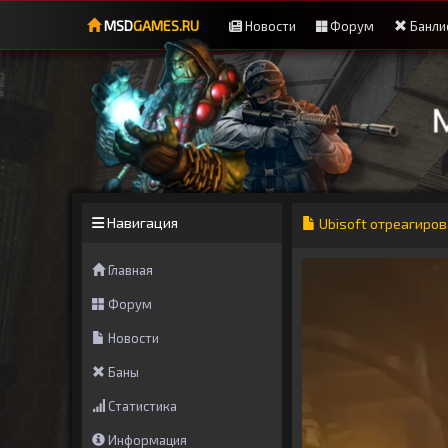
MSD
GAMES.RU
Новости
Форум
Банли
Навигация
Ubisoft отреагиров
Главная
Форум
Новости
Баны
Статистика
Информация