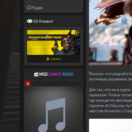
Радио
GS Клиент
Скачать
Похоже, что разработ
MSD
DANCE
RADIO
логичным решением, ве
DJ
Для тех, кто не в курс
сериалом "Атака титано
где находится светящая
героини
AC Odyssey
пут
квестов Assassin's Cree