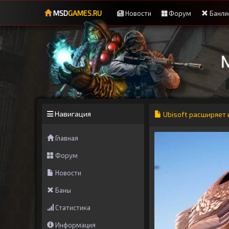
MSD
GAMES.RU
Новости
Форум
Банли
Навигация
Ubisoft расширяет
Главная
Форум
Новости
Баны
Статистика
Информация