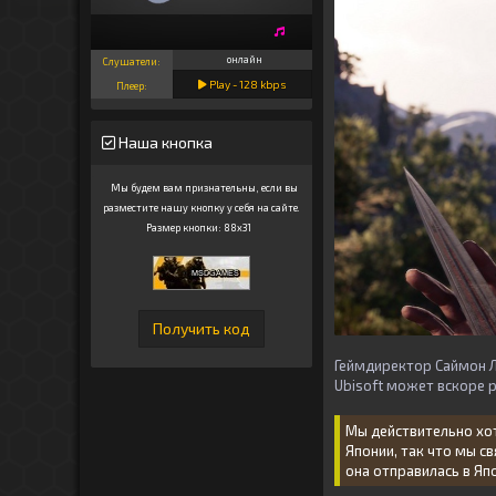
онлайн
Слушатели:
Play -
128
kbps
Плеер:
Наша кнопка
Мы будем вам признательны, если вы
разместите нашу кнопку у себя на сайте.
Размер кнопки: 88x31
Геймдиректор Саймон Ле
Ubisoft может вскоре р
Мы действительно хот
Японии, так что мы с
она отправилась в Яп