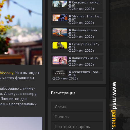
Состоялся полноценный релиз Halo: Campaign Evolved
61
28 июля 2026 г
Stranger Than Heaven получила новый трейлер с акцентом на жестокие драки
67
26 июля 2026 г
Названа возможная дата выхода God of War: Laufey — 16 февраля 2027 года
75
26 июля 2026 г
Cyberpunk 2077 установила новый рекорд: 1,5 млрд загрузок модов, в топе — контент 18+
72
26 июля 2026 г
Новая утечка намекает на выход третьего трейлера GTA 6 уже 7 августа
80
26 июля 2026 г
Assassin's Creed Black Flag Resynced может позаимствовать систему испытаний у Mirage
Odyssey.
Что выглядит
74
х частях франшизы.
26 июля 2026 г
лаборацию с аниме-
Регистрация
рь Анимуса в пещеру,
Японии, но для
ном из пострелизных