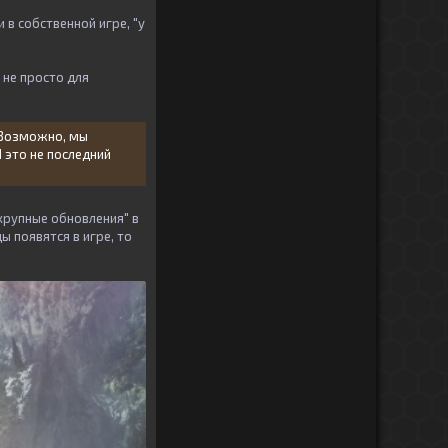
 в собственной игре, "у
 не просто для
. Возможно, мы
 это не последний
рупные обновления" в
 появятся в игре, то