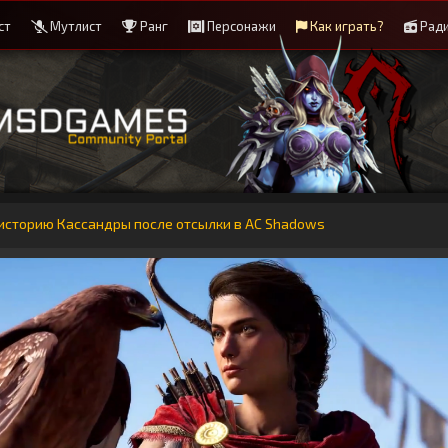
ст
Мутлист
Ранг
Персонажи
Как играть?
Рад
 историю Кассандры после отсылки в AC Shadows