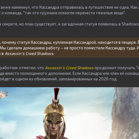
кже намекнул, что Кассандра отправилась в путешествие не одна. Как и
 и команда, "так что грузчики помогли перенести тяжелые вещи".
 секрете, но план существует, и загадочная статуя появилась в Shadows
е, почему статуя Кассандры, купленная Кассандрой, находится в пещере
Мы сделали домашнюю работу – не просто поместили Кассандру туда. И
и в
Assassin's Creed Shadows
.
работчик отметил, что
Assassin's Creed Shadows
продолжит получать "к
а вместо полноценного дополнения. Если Кассандра или член её команды
ойдет в одном из обновлений, запланированных на 2026 год.