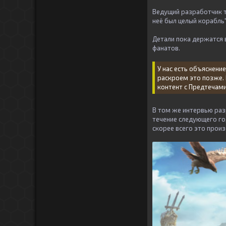
Ведущий разработчик та
неё был целый корабль"
Детали пока держатся в
фанатов.
У нас есть объяснени
раскроем это позже. 
контент с Предтечам
В том же интервью раз
течение следующего год
скорее всего это произ