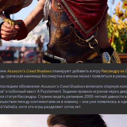
чики
Assassin's Creed Shadows
планируют добавить в игру
Кассандру из 
дь греческая наемница бессмертна и вполне может появляться в разны
е: последнее обновление
Assassin's Creed Shadows
включало спорную кол
в" и побочный квест A Puzzlement. Задание провело игроков через две
ся статуя Кассандры. Странно видеть реликвию 2000-летней давности в 
ешествия между континентами не в новинку – она уже появлялась в од
d Valhalla, хотя эти игры разделяют сотни лет.