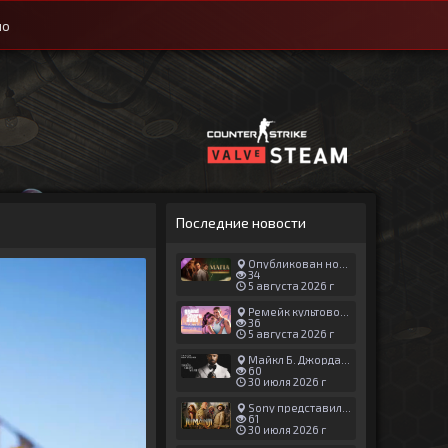
ио
Последние новости
Опубликован новый геймплей Man of Honor для Mafia: The Old Country
34
5 августа 2026 г
Ремейк культовой японской игры задержали ради выхода GTA 6
36
5 августа 2026 г
Майкл Б. Джордан сыграл главную роль в новой «Афере Томаса Крауна»
60
30 июля 2026 г
Sony представила трейлер новой части «Джуманджи»
61
30 июля 2026 г