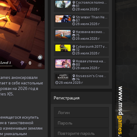
Состоялся полноценный релиз Halo: Campaign Evolved
61
28 июля 2026 г
Stranger Than Heaven получила новый трейлер с акцентом на жестокие драки
67
26 июля 2026 г
Названа возможная дата выхода God of War: Laufey — 16 февраля 2027 года
75
26 июля 2026 г
Cyberpunk 2077 установила новый рекорд: 1,5 млрд загрузок модов, в топе — контент 18+
72
26 июля 2026 г
Новая утечка намекает на выход третьего трейлера GTA 6 уже 7 августа
80
26 июля 2026 г
Assassin's Creed Black Flag Resynced может позаимствовать систему испытаний у Mirage
 Games анонсировали
74
26 июля 2026 г
тает в себе настольные
рован на 2026 год в
ies X|S.
Регистрация
тремящегося искупить
ым в таинственной
 по изменчивым землям
им уникальным