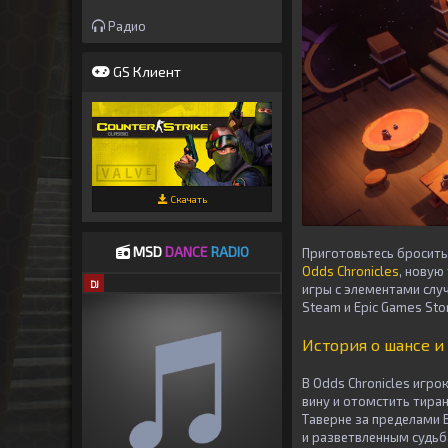
Радио
GS Клиент
Скачать
MSD
DANCE
RADIO
Приготовьтесь бросить
Odds Chronicles
, новую
DJ
игры с элементами слу
Steam и Epic Games Stor
История о шансе и
В Odds Chronicles игро
вину и отомстить тира
Таверне за пределами 
и разветвленным судьб