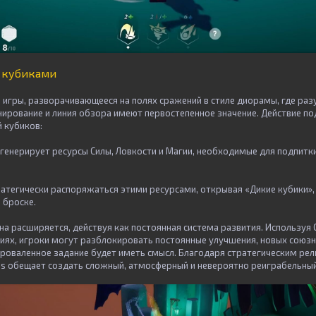
с кубиками
 игры, разворачивающееся на полях сражений в стиле диорамы, где ра
нирование и линия обзора имеют первостепенное значение. Действие п
 кубиков:
генерирует ресурсы Силы, Ловкости и Магии, необходимые для подпитки
атегически распоряжаться этими ресурсами, открывая «Дикие кубики»
 броске.
а расширяется, действуя как постоянная система развития. Используя 
иях, игроки могут разблокировать постоянные улучшения, новых союзн
роваленное задание будет иметь смысл. Благодаря стратегическим ре
les обещает создать сложный, атмосферный и невероятно реиграбельный