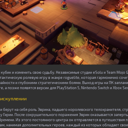
 кубик и изменить свою судьбу. Независимые студии eSolu и Team Mojo
 тактическую ролевую игру в жанре roguelite, которая гармонично соче
чайности и глубокими стратегическими боями. Выход игры на ПК заплани
e, а позже появятся версии для PlayStation 5, Nintendo Switch и Xbox Ser
 искуплении
ки берут на себя роль Эврина, падшего королевского телохранителя, с
ну Гирии. После сокрушительного поражения Эврин оказывается заперт
Времени. Из этого постоянного центра он отправляется в путешествия
ам, нанимая дополнительных героев, каждый из которых обладает сво