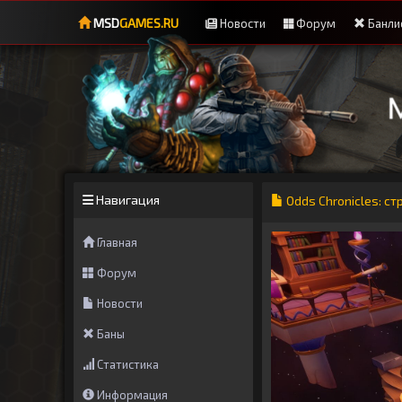
MSD
GAMES.RU
Новости
Форум
Банли
Навигация
Odds Chronicles: ст
Главная
Форум
Новости
Баны
Статистика
Информация