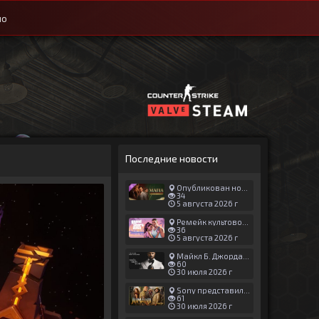
ио
Последние новости
Опубликован новый геймплей Man of Honor для Mafia: The Old Country
34
5 августа 2026 г
Ремейк культовой японской игры задержали ради выхода GTA 6
36
5 августа 2026 г
Майкл Б. Джордан сыграл главную роль в новой «Афере Томаса Крауна»
60
30 июля 2026 г
Sony представила трейлер новой части «Джуманджи»
61
30 июля 2026 г