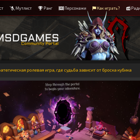
ст
Мутлист
Ранг
Персонажи
Как играть?
Рад
ратегическая ролевая игра, где судьба зависит от броска кубика