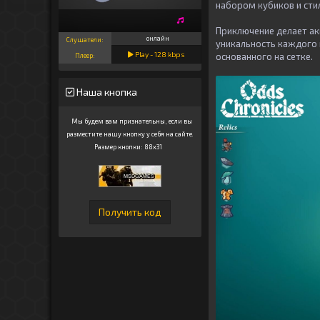
набором кубиков и сти
Приключение делает ак
онлайн
Слушатели:
уникальность каждого 
Play -
128
kbps
основанного на сетке.
Плеер:
Наша кнопка
Мы будем вам признательны, если вы
разместите нашу кнопку у себя на сайте.
Размер кнопки: 88x31