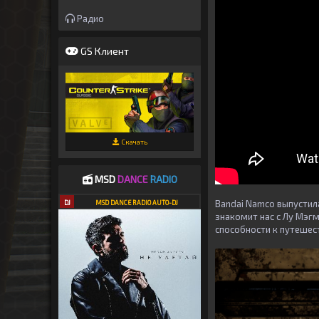
Радио
GS Клиент
Скачать
MSD
DANCE
RADIO
Bandai Namco выпустил
DJ
MSD DANCE RADIO AUTO-DJ
знакомит нас с Лу Мэгм
способности к путешес