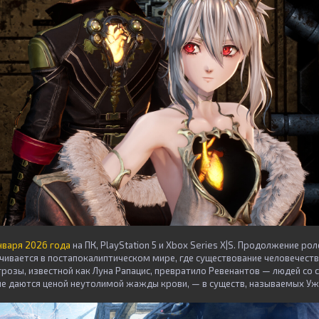
нваря 2026 года
на ПК, PlayStation 5 и Xbox Series X|S. Продолжение р
ивается в постапокалиптическом мире, где существование человечества
грозы, известной как Луна Рапацис, превратило Ревенантов — людей со
е даются ценой неутолимой жажды крови, — в существ, называемых Уж