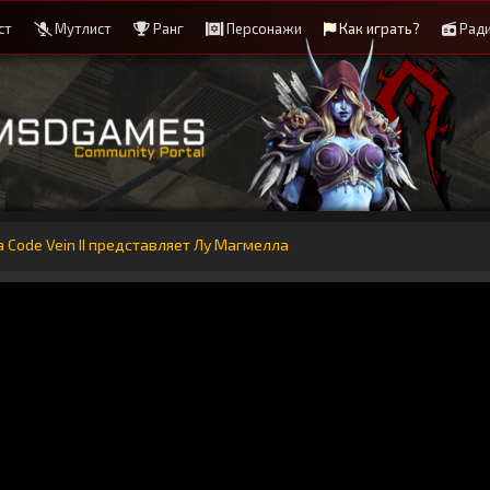
ст
Мутлист
Ранг
Персонажи
Как играть?
Рад
Code Vein II представляет Лу Магмелла