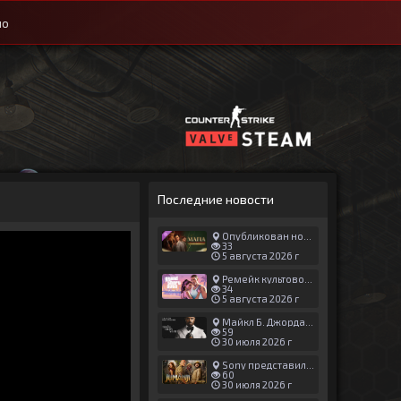
ио
Последние новости
Опубликован новый геймплей Man of Honor для Mafia: The Old Country
33
5 августа 2026 г
Ремейк культовой японской игры задержали ради выхода GTA 6
34
5 августа 2026 г
Майкл Б. Джордан сыграл главную роль в новой «Афере Томаса Крауна»
59
30 июля 2026 г
Sony представила трейлер новой части «Джуманджи»
60
30 июля 2026 г