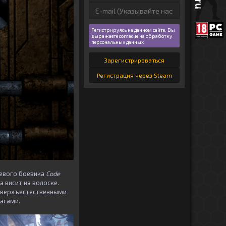
Регистрируясь на данном сайте, Вы
выражаете согласие на обработку
персональных данных
Зарегистрироваться
Регистрация через Steam
олевого боевика
Code
 висит на волоске.
 сверхъестественными
асами.