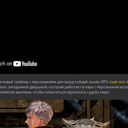
а новый трейлер с персонажами для предстоящей экшен-RPG
Code Vein II
елл, загадочной девушкой, которая работает в паре с персонажем игро
твиям во времени, чтобы попытаться переписать судьбу мира.