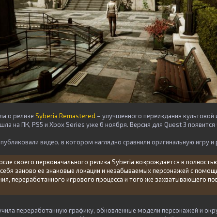
ла о релизе
Syberia Remastered
– улучшенного переиздания культовой 
ла на ПК, PS5 и Xbox Series уже 6 ноября. Версия для Quest 3 появится 
публиковали видео, в котором наглядно сравнили оригинальную игру и 
после своего первоначального релиза Syberia возрождается в полност
я себя заново ее знаковые локации и незабываемых персонажей с помо
ния, переработанного игрового процесса и того же захватывающего по
чила переработанную графику, обновленные модели персонажей и окр