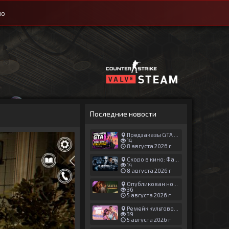
ио
Последние новости
Предзаказы GTA 6 идут отлично — релиз игры не перенесут
14
8 августа 2026 г
Скоро в кино: Фантомас. Новый мир (2027)
14
8 августа 2026 г
Опубликован новый геймплей Man of Honor для Mafia: The Old Country
36
5 августа 2026 г
Ремейк культовой японской игры задержали ради выхода GTA 6
39
5 августа 2026 г