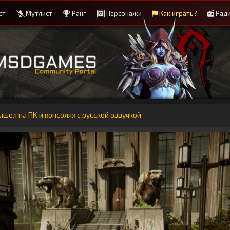
ст
Мутлист
Ранг
Персонажи
Как играть?
Рад
ышел на ПК и консолях c русской озвучкой