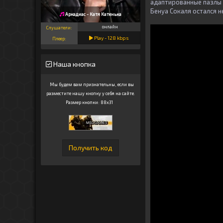
адаптированные пазлы 
Бенуа Сокаля остался 
Аркадиас - Катя Катенька
онлайн
Слушатели:
Play -
128
kbps
Плеер:
Наша кнопка
Мы будем вам признательны, если вы
разместите нашу кнопку у себя на сайте.
Размер кнопки: 88x31