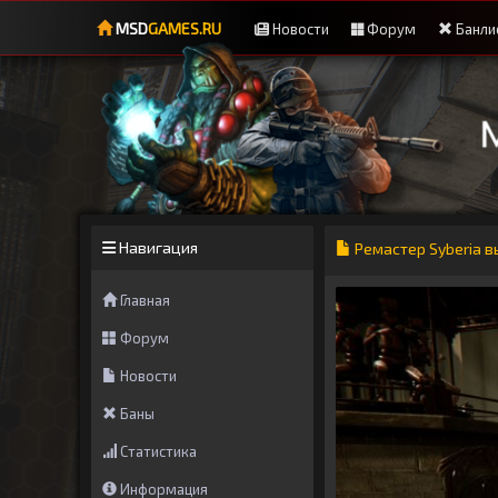
MSD
GAMES.RU
Новости
Форум
Банли
Навигация
Ремастер Syberia в
Главная
Форум
Новости
Баны
Статистика
Информация