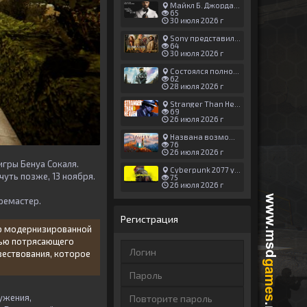
Майкл Б. Джордан сыграл главную роль в новой «Афере Томаса Крауна»
65
30 июля 2026 г
Sony представила трейлер новой части «Джуманджи»
64
30 июля 2026 г
Состоялся полноценный релиз Halo: Campaign Evolved
62
28 июля 2026 г
Stranger Than Heaven получила новый трейлер с акцентом на жестокие драки
69
26 июля 2026 г
Названа возможная дата выхода God of War: Laufey — 16 февраля 2027 года
76
26 июля 2026 г
игры Бенуа Сокаля.
Cyberpunk 2077 установила новый рекорд: 1,5 млрд загрузок модов, в топе — контент 18+
чуть позже, 13 ноября.
75
26 июля 2026 г
ремастер.
Регистрация
ью модернизированной
щью потрясающего
вествования, которое
ужения,