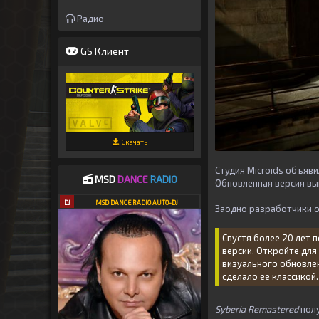
Радио
GS Клиент
Скачать
Студия Microids объяви
MSD
DANCE
RADIO
Обновленная версия выш
DJ
MSD DANCE RADIO AUTO-DJ
Заодно разработчики о
Спустя более 20 лет 
версии. Откройте дл
визуального обновле
сделало ее классикой.
Syberia Remastered
полу