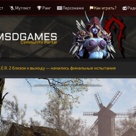
ст
Мутлист
Ранг
Персонажи
Как играть?
Рад
L.K.E.R. 2 близок к выходу — начались финальные испытания