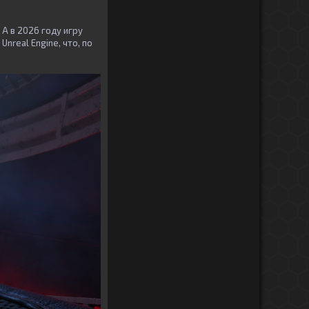
. А в 2026 году игру
real Engine, что, по