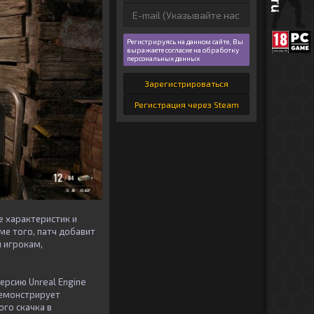
Регистрируясь на данном сайте, Вы
выражаете согласие на обработку
персональных данных
Зарегистрироваться
Регистрация через Steam
е характеристик и
ме того, патч добавит
 игрокам,
ерсию Unreal Engine
 демонстрирует
ого скачка в