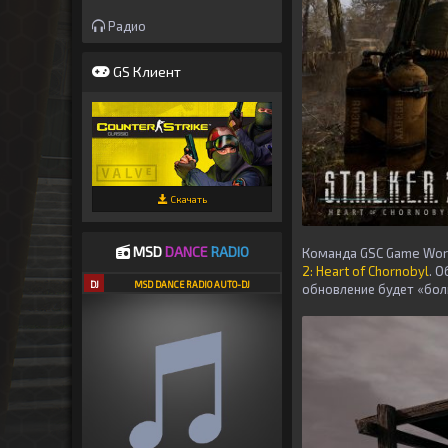
Радио
GS Клиент
Скачать
MSD
DANCE
RADIO
Команда GSC Game Worl
2: Heart of Chornobyl
. 
DJ
MSD DANCE RADIO AUTO-DJ
обновление будет «бол