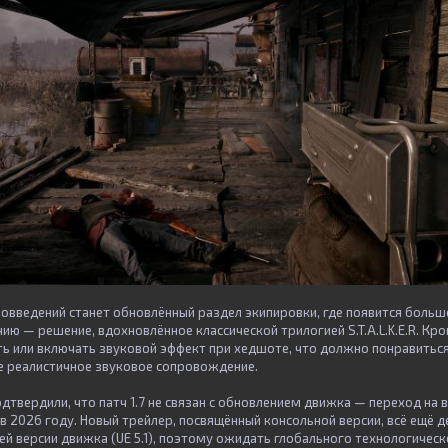
овведений станет обновлённый раздел экипировки, где появится больш
ию — решение, вдохновлённое классической трилогией S.T.A.L.K.E.R. Кро
 или включать звуковой эффект при хедшоте, что должно понравиться
 реалистичное звуковое сопровождение.
твердили, что патч 1.7 не связан с обновлением движка — переход на в
 в 2026 году. Новый трейлер, посвящённый консольной версии, всё ещё
й версии движка (UE 5.1), поэтому ожидать глобального технологическ