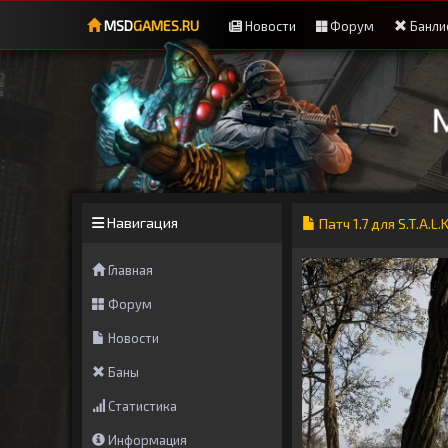
MSD
GAMES.RU
Новости
Форум
Банли
Навигация
Патч 1.7 для S.T.A.
Главная
Форум
Новости
Баны
Статистика
Информация