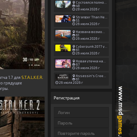
Состоялся полноценный релиз Halo: Campaign Evolved
48
28 июля 2026 г
Stranger Than Heaven получила новый трейлер с акцентом на жестокие драки
55
26 июля 2026 г
Названа возможная дата выхода God of War: Laufey — 16 февраля 2027 года
61
26 июля 2026 г
Cyberpunk 2077 установила новый рекорд: 1,5 млрд загрузок модов, в топе — контент 18+
61
26 июля 2026 г
Новая утечка намекает на выход третьего трейлера GTA 6 уже 7 августа
67
26 июля 2026 г
Assassin's Creed Black Flag Resynced может позаимствовать систему испытаний у Mirage
тча 1.7 для
S.T.A.L.K.E.R.
61
26 июля 2026 г
то грядущее
игры.
Регистрация