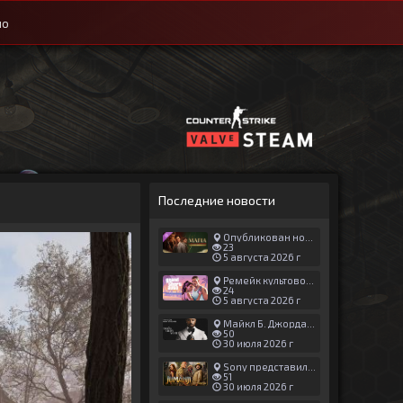
ио
Последние новости
Опубликован новый геймплей Man of Honor для Mafia: The Old Country
23
5 августа 2026 г
Ремейк культовой японской игры задержали ради выхода GTA 6
24
5 августа 2026 г
Майкл Б. Джордан сыграл главную роль в новой «Афере Томаса Крауна»
50
30 июля 2026 г
Sony представила трейлер новой части «Джуманджи»
51
30 июля 2026 г