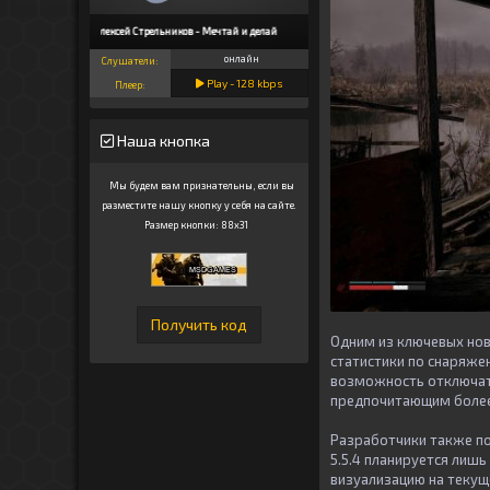
Алексей Стрельников - Мечтай и делай
онлайн
Слушатели:
Play -
128
kbps
Плеер:
Наша кнопка
Мы будем вам признательны, если вы
разместите нашу кнопку у себя на сайте.
Размер кнопки: 88x31
Одним из ключевых нов
статистики по снаряжен
возможность отключать
предпочитающим более
Разработчики также под
5.5.4 планируется лишь
визуализацию на текуще