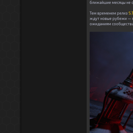
ближайшие месяцы не с
Тем временем релиз
S.
ждут новые рубежи — п
ожиданиям сообщества,