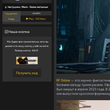
Fanky, Частушкин, Мали - Глазки мотыльки
онлайн
Слушатели:
Play -
128
kbps
Плеер:
Наша кнопка
Мы будем вам признательны, если вы
разместите нашу кнопку у себя на сайте.
Размер кнопки: 88x31
RF Online
— это научно-фантастиче
битвами между тремя расами. Офиц
был закрыт в апреле 2023 года. В
они выпустили кроссплатформенну