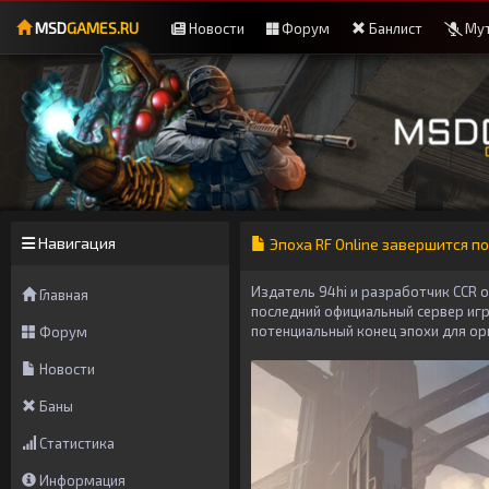
MSD
GAMES.RU
Новости
Форум
Банлист
Мут
Навигация
Эпоха RF Online завершится п
Издатель 94hi и разработчик CCR 
Главная
последний официальный сервер игр
потенциальный конец эпохи для ори
Форум
Новости
Баны
Статистика
Информация