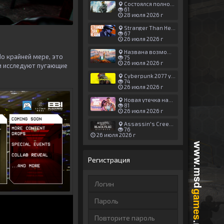
Состоялся полноценный релиз Halo: Campaign Evolved
61
28 июля 2026 г
Stranger Than Heaven получила новый трейлер с акцентом на жестокие драки
67
26 июля 2026 г
Названа возможная дата выхода God of War: Laufey — 16 февраля 2027 года
По крайней мере, это
75
26 июля 2026 г
ки исследуют пугающие
Cyberpunk 2077 установила новый рекорд: 1,5 млрд загрузок модов, в топе — контент 18+
74
26 июля 2026 г
Новая утечка намекает на выход третьего трейлера GTA 6 уже 7 августа
81
26 июля 2026 г
Assassin's Creed Black Flag Resynced может позаимствовать систему испытаний у Mirage
76
26 июля 2026 г
Регистрация