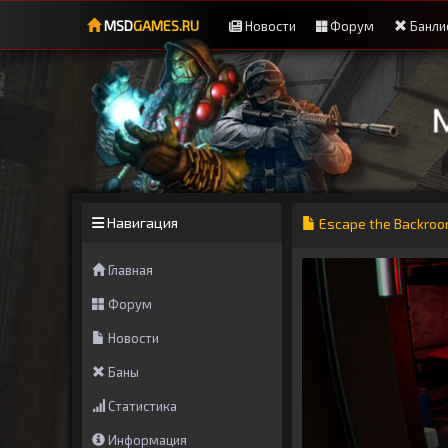
MSD
GAMES.RU
Новости
Форум
Банли
Навигация
Escape the Backroo
Главная
Форум
Новости
Баны
Статистика
Информация