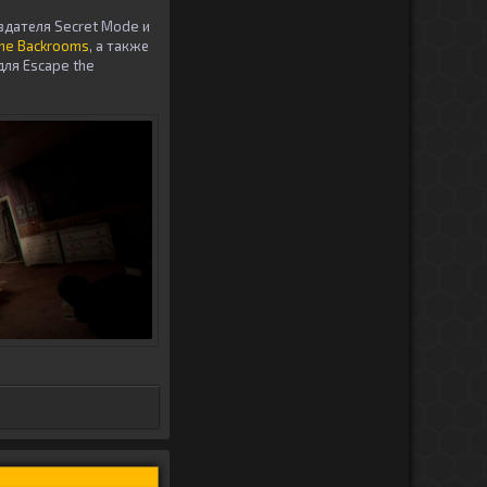
здателя Secret Mode и
the Backrooms
, а также
для Escape the