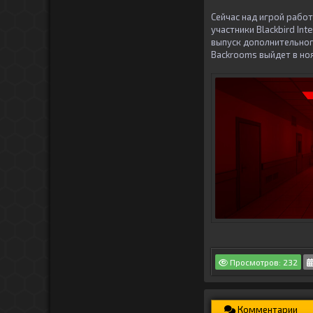
Сейчас над игрой рабо
участники Blackbird In
выпуск дополнительного
Backrooms выйдет в ноя
Просмотров: 232
Комментарии