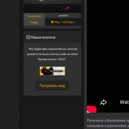
онлайн
Слушатели:
Play -
128
kbps
Плеер:
Наша кнопка
Мы будем вам признательны, если вы
разместите нашу кнопку у себя на сайте.
Размер кнопки: 88x31
Релизное обновление п
концовки и различные 