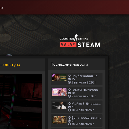
ио
Последние новости
го доступа
Опубликован новый геймплей Man of Honor для Mafia: The Old Country
35
5 августа 2026 г
Ремейк культовой японской игры задержали ради выхода GTA 6
36
5 августа 2026 г
Майкл Б. Джордан сыграл главную роль в новой «Афере Томаса Крауна»
61
30 июля 2026 г
Sony представила трейлер новой части «Джуманджи»
61
30 июля 2026 г