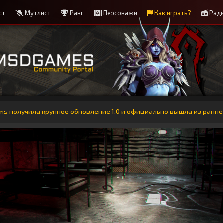
ст
Мутлист
Ранг
Персонажи
Как играть?
Рад
ms получила крупное обновление 1.0 и официально вышла из ранне