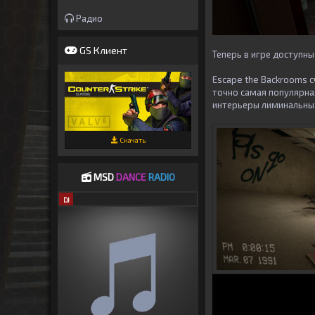
Радио
GS Клиент
Теперь в игре доступны
Escape the Backrooms
с
точно самая популярна
интерьеры лиминальных
Скачать
MSD
DANCE
RADIO
DJ