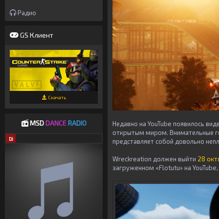
Радио
GS Клиент
Скачать
MSD
DANCE
RADIO
Недавно на YouTube появилось ви
открытым миром. Внимательные ге
DJ
представляет собой довольно неп
Wreckreation должен выйти
28 окт
загруженном «Flotutu» на YouTube,