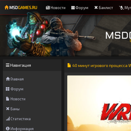
MSD
GAMES.RU
Новости
Форум
Банлист
Мут
Навигация
40 минут игрового процесса W
Главная
Форум
Новости
Баны
Статистика
Информация