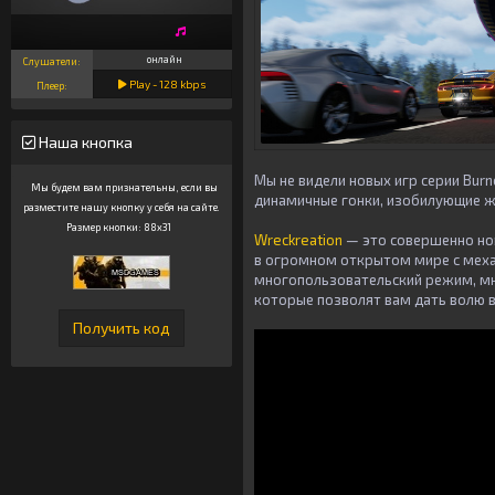
онлайн
Слушатели:
Play -
128
kbps
Плеер:
Наша кнопка
Мы не видели новых игр серии Burn
Мы будем вам признательны, если вы
динамичные гонки, изобилующие ж
разместите нашу кнопку у себя на сайте.
Размер кнопки: 88x31
Wreckreation
— это совершенно н
в огромном открытом мире с меха
многопользовательский режим, мн
которые позволят вам дать волю