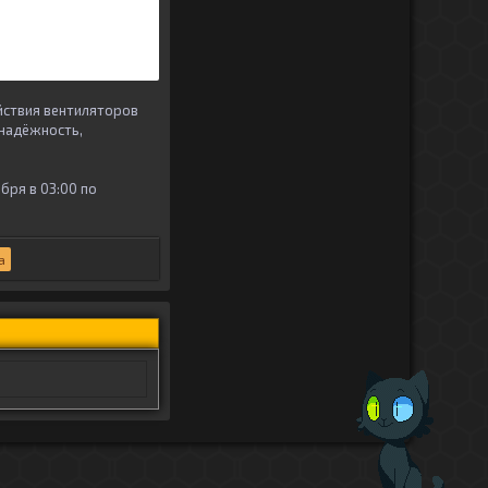
йствия вентиляторов
 надёжность,
бря в 03:00 по
a