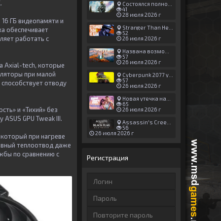
К.
Состоялся полноценный релиз Halo: Campaign Evolved
41
28 июля 2026 г
 16 ГБ видеопамяти и
Stranger Than Heaven получила новый трейлер с акцентом на жестокие драки
ка обеспечивает
52
оляет работать с
26 июля 2026 г
Названа возможная дата выхода God of War: Laufey — 16 февраля 2027 года
57
26 июля 2026 г
 Axial-tech, которые
иляторы при малой
Cyberpunk 2077 установила новый рекорд: 1,5 млрд загрузок модов, в топе — контент 18+
57
 способствует отводу
26 июля 2026 г
Новая утечка намекает на выход третьего трейлера GTA 6 уже 7 августа
65
ть» и «Тихий» без
26 июля 2026 г
ASUS GPU Tweak III.
Assassin's Creed Black Flag Resynced может позаимствовать систему испытаний у Mirage
56
26 июля 2026 г
 который при нагреве
ивный теплоотвод даже
жбы по сравнению с
Регистрация