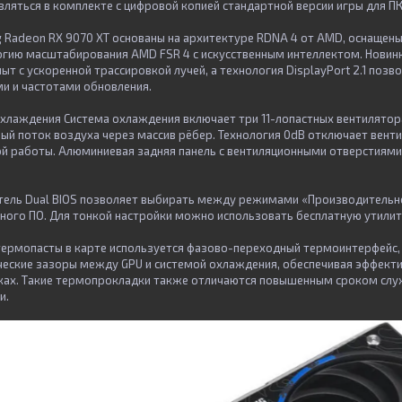
вляться в комплекте с цифровой копией стандартной версии игры для П
 Radeon RX 9070 XT основаны на архитектуре RDNA 4 от AMD, оснащены
гию масштабирования AMD FSR 4 с искусственным интеллектом. Новин
т с ускоренной трассировкой лучей, а технология DisplayPort 2.1 позв
и и частотами обновления.
хлаждения Система охлаждения включает три 11-лопастных вентилятора
ый поток воздуха через массив рёбер. Технология 0dB отключает вент
й работы. Алюминиевая задняя панель с вентиляционными отверстиями
ель Dual BIOS позволяет выбирать между режимами «Производительнос
ного ПО. Для тонкой настройки можно использовать бесплатную утилиту 
ермопасты в карте используется фазово-переходный термоинтерфейс,
ческие зазоры между GPU и системой охлаждения, обеспечивая эффект
ках. Такие термопрокладки также отличаются повышенным сроком слу
и.