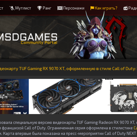
ст
Мутлист
Ранг
Персонажи
Как играть?
Рад
окарту TUF Gaming RX 9070 XT, оформленную в стиле Call of Duty: 
ровала специальную версию видеокарты TUF Gaming Radeon RX 9070 XT, 
 франшизой Call of Duty. Ограниченная серия оформлена в стилистике
Ca
Карта впервые была показана на пресс-мероприятии Call of Duty NEXT 