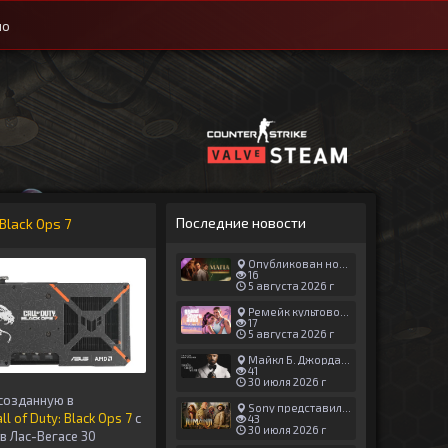
ио
Последние новости
Black Ops 7
Опубликован новый геймплей Man of Honor для Mafia: The Old Country
16
5 августа 2026 г
Ремейк культовой японской игры задержали ради выхода GTA 6
17
5 августа 2026 г
Майкл Б. Джордан сыграл главную роль в новой «Афере Томаса Крауна»
41
30 июля 2026 г
созданную в
Sony представила трейлер новой части «Джуманджи»
ll of Duty: Black Ops 7
с
43
30 июля 2026 г
в Лас-Вегасе 30