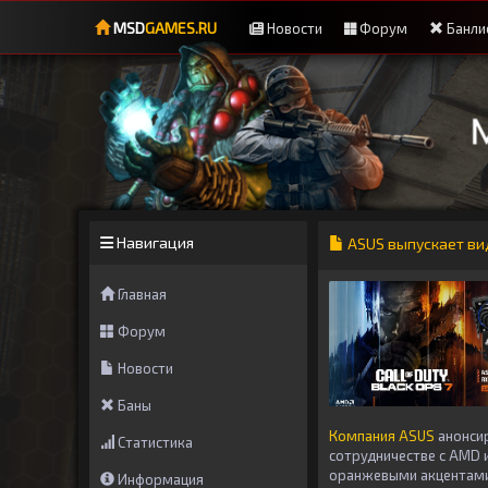
MSD
GAMES.RU
Новости
Форум
Банли
Навигация
ASUS выпускает виде
Главная
Форум
Новости
Баны
Компания ASUS
анонси
Статистика
сотрудничестве с AMD и
оранжевыми акцентами. 
Информация