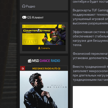
сентября и будет поста
Радио
Видеокарты TUF Gaming
поддерживают техноло
GS Клиент
улучшенный игровой опы
высокими разрешениям
Эффективная система о
обеспечивают стабильн
нагрузке для бесшумно
тепла.
Скачать
Физический переключат
установки дополнитель
MSD
DANCE
RADIO
Вместо традиционной т
DJ
MSD DANCE RADIO AUTO-DJ
заполняет микроскопи
при длительных нагруз
традиционными пастам