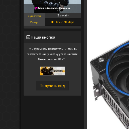
Merab Amzoevi - Дыхание
2
онлайн
Слушатели:
Play -
128
kbps
Плеер:
Наша кнопка
Мы будем вам признательны, если вы
разместите нашу кнопку у себя на сайте.
Размер кнопки: 88x31