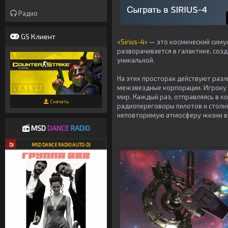
Радио
GS Клиент
«Sirius-4»
— это космический симу
разворачивается в галактике, соз
уникальной.
На этих просторах действуют разл
межзвездные корпорации. Игроку 
мир. Каждый раз, отправляясь в к
Скачать
радиопереговоры пилотов и столкн
неповторимую атмосферу жизни вол
MSD
DANCE
RADIO
DJ
MSD DANCE RADIO AUTO-DJ