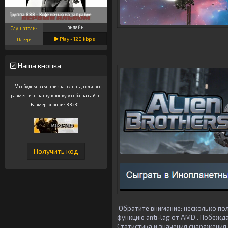
Группа 888 - Кофе ночью на заправке
онлайн
Слушатели:
Play -
128
kbps
Плеер:
Наша кнопка
Мы будем вам признательны, если вы
разместите нашу кнопку у себя на сайте.
Размер кнопки: 88x31
Обратите внимание: несколько по
функцию anti-lag от AMD . Побежд
Статистика и значения снаряжени