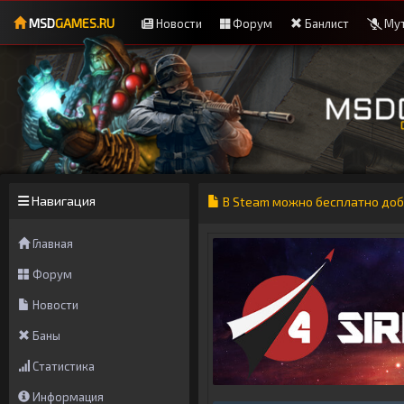
MSD
GAMES.RU
Новости
Форум
Банлист
Мут
Навигация
В Steam можно бесплатно доб
Главная
Форум
Новости
Баны
Статистика
Информация