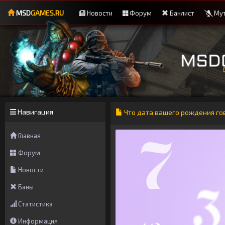
MSD
GAMES.RU
Новости
Форум
Банлист
Мут
Навигация
Что дата вашего рождения го
Главная
Форум
Новости
Баны
Статистика
Информация