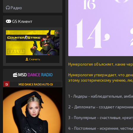
Радио
GS Клиент
Скачать
Нумерология объясняет, какие черт
MSD
DANCE
RADIO
Нумерология утверждает, что ден
этому эзотерическому учению, люд
DJ
MSD DANCE RADIO AUTO-DJ
1 - Лидеры - наблюдательные, амб
2 - Дипломаты - создают гармонию
3 - Популярные - счастливые, креа
4 - Постоянные - искренние, чест