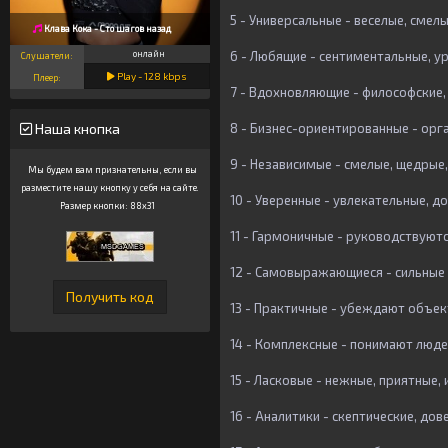
5 - Универсальные - веселые, сме
Клава Кока - Сто шагов назад
6 - Любящие - сентиментальные, 
онлайн
Слушатели:
Play -
128
kbps
Плеер:
7 - Вдохновляющие - философские
8 - Бизнес-ориентированные - орг
Наша кнопка
9 - Независимые - смелые, щедрые
Мы будем вам признательны, если вы
разместите нашу кнопку у себя на сайте.
10 - Уверенные - увлекательные, 
Размер кнопки: 88x31
11 - Гармоничные - руководствуют
12 - Самовыражающиеся - сильны
13 - Практичные - убеждают объек
14 - Комплексные - понимают люде
15 - Ласковые - нежные, приятные
16 - Аналитики - скептические, до