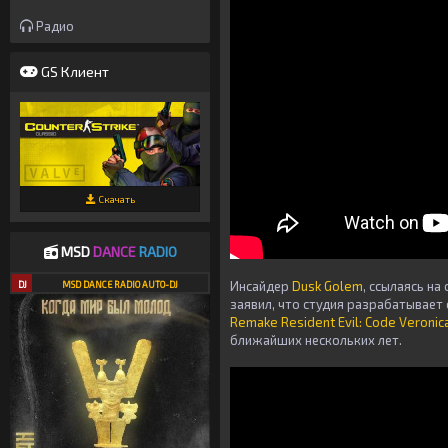
Радио
GS Клиент
Скачать
MSD
DANCE
RADIO
Инсайдер
Dusk Golem
, ссылаясь н
DJ
MSD DANCE RADIO AUTO-DJ
заявил, что студия разрабатывае
Remake Resident Evil: Code Veronic
ближайших нескольких лет.