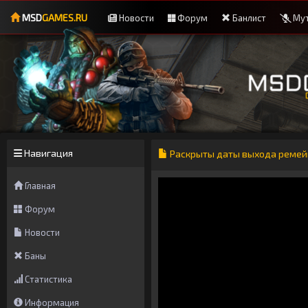
MSD
GAMES.RU
Новости
Форум
Банлист
Мут
Навигация
Раскрыты даты выхода ремейков 
Главная
Форум
Новости
Баны
Статистика
Информация