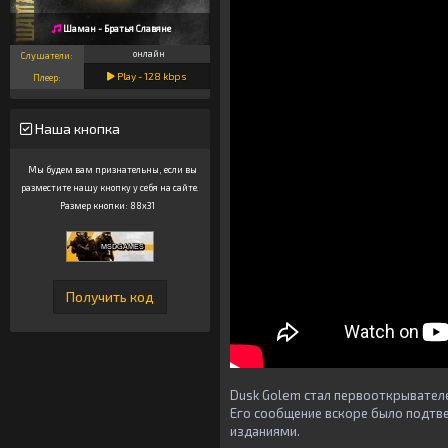
Шаман - Братья Славяне
онлайн
Слушатели:
Play -
128
kbps
Плеер:
Наша кнопка
Мы будем вам признательны, если вы
разместите нашу кнопку у себя на сайте.
Размер кнопки: 88x31
Dusk Golem стал первооткрывателем
Его сообщение вскоре было подтв
изданиями.