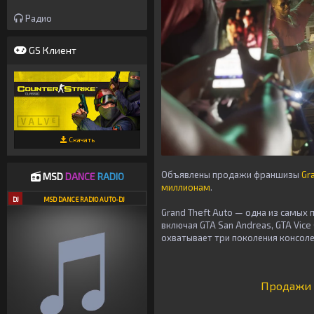
Радио
GS Клиент
Скачать
Объявлены продажи франшизы
Gr
MSD
DANCE
RADIO
миллионам
.
DJ
MSD DANCE RADIO AUTO-DJ
Grand Theft Auto — одна из самых
включая GTA San Andreas, GTA Vice 
охватывает три поколения консоле
Продажи 