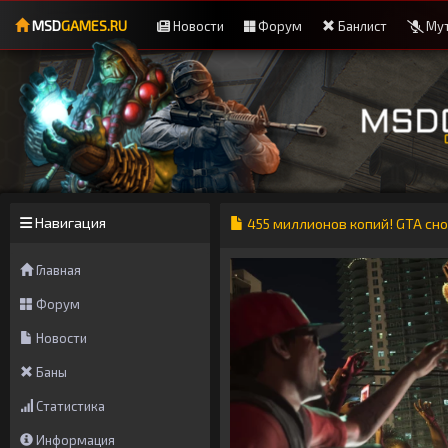
MSD
GAMES.RU
Новости
Форум
Банлист
Мут
Навигация
455 миллионов копий! GTA сно
Главная
Форум
Новости
Баны
Статистика
Информация