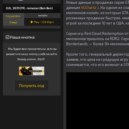
Новые данные о продажах серии G
данным
VGChartz
)
. На одном из с
HUGEL, SOLTO (FR) - Jamaican (Bam Bam)
миллионов копий», из которых GTA 
онлайн
Слушатели:
розничных продажах быстрее, чем 
Play -
128
kbps
Плеер:
игрой за последние 10 лет в США, 
Серия игр Red Dead Redemption от
Наша кнопка
миллионов пришлось на RDR2. Сери
Borderlands — более 94 миллионов, 
Мы будем вам признательны, если вы
Кроме того, генеральный директор 
разместите нашу кнопку у себя на сайте.
заявив, что цена на грядущую игру
Размер кнопки: 88x31
сомневается, что его включат в GT