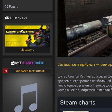
Радио
GS Клиент
Скачать
MSD
DANCE
RADIO
CS: Source вернулся — рекор
DJ
MSD DANCE RADIO AUTO-DJ
Шутер Counter-Strike: Source, вы
продемонстрировала наибольший по
число одновременных игроков дост
когда в нее одновременно играли 6