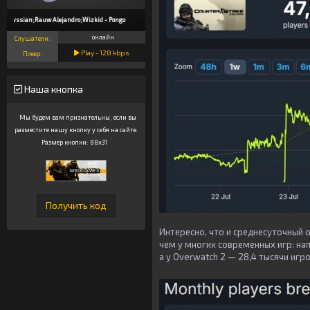
Rvssian;Rauw Alejandro;Wizkid - Pongo
онлайн
Слушатели:
Play -
128
kbps
Плеер:
Наша кнопка
Мы будем вам признательны, если вы
разместите нашу кнопку у себя на сайте.
Размер кнопки: 88x31
Интересно, что и среднесуточный 
чем у многих современных игр: напр
а у Overwatch 2 — 28,4 тысячи игр