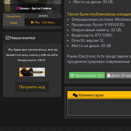
Место на диске: 30 GB.
Шаман - Братья Славяне
Также были опубликованы ожидаем
онлайн
Слушатели:
Операционная система: Windows 
Play -
128
kbps
Плеер:
Процессор: Ryzen 9 9950X3D;
Оперативная память: 32 GB;
Видеокарта: RTX 5080;
Наша кнопка
DirectX: версии 12;
Место на диске: 30 GB.
Мы будем вам признательны, если вы
разместите нашу кнопку у себя на сайте.
Ранее Electronic Arts представили
Размер кнопки: 88x31
продемонстрировал современные 
Просмотров: 323
Дата: 27 ию
Комментарии