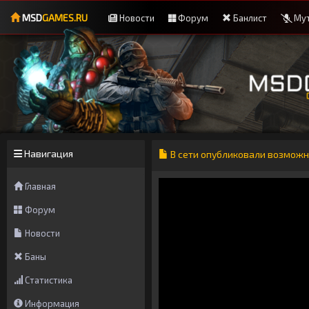
MSD
GAMES.RU
Новости
Форум
Банлист
Мут
Навигация
В сети опубликовали возможны
Главная
Форум
Новости
Баны
Статистика
Информация