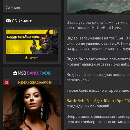
Радио
GS Клиент
В сеть утекло около 10 минут мног
тестирования Battlefield Labs.
Видео, загруженное на YouTube 10 
сих пор не удалено с сайта EA. Ни
разрушения, оружие и многое дру
Скачать
Видео было загружено пользователе
момент написания статьи оно набр
MSD
DANCE
RADIO
Водяные знаки на кадрах показали,
версию игры.
DJ
MSD DANCE RADIO AUTO-DJ
Также было найдено второе видео, 
Battlefield 6 выйдет 10 октября 20
предыдущих поколений .
Вчера вышел официальный трейлер 
версию трейлера можно посмотре