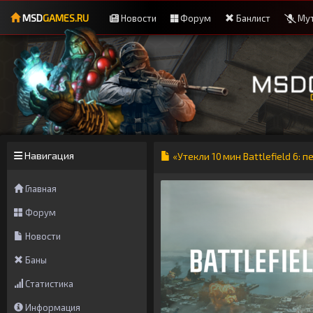
MSD
GAMES.RU
Новости
Форум
Банлист
Мут
Навигация
«Утекли 10 мин Battlefield 6:
Главная
Форум
Новости
Баны
Статистика
Информация