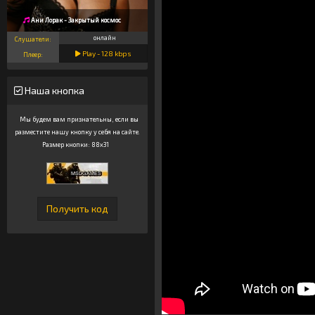
Ани Лорак - Закрытый космос
онлайн
Слушатели:
Play -
128
kbps
Плеер:
Наша кнопка
Мы будем вам признательны, если вы
разместите нашу кнопку у себя на сайте.
Размер кнопки: 88x31