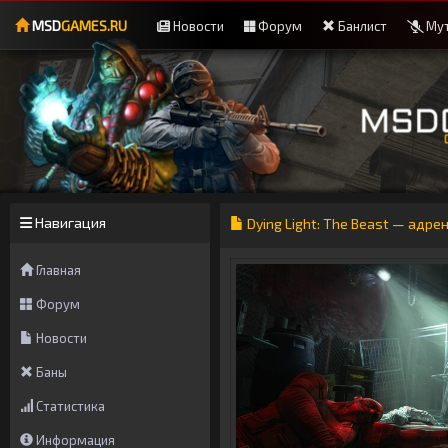
MSD
GAMES.RU
Новости
Форум
Банлист
Мут
Навигация
Dying Light: The Beast — адре
Главная
Форум
Новости
Баны
Статистика
Информация