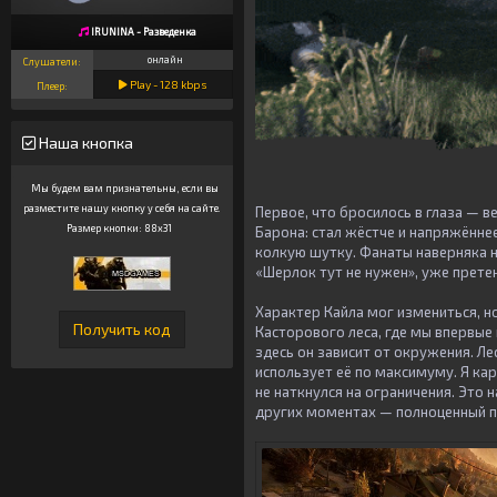
IRUNINA - Разведенка
онлайн
Слушатели:
Play -
128
kbps
Плеер:
Наша кнопка
Мы будем вам признательны, если вы
разместите нашу кнопку у себя на сайте.
Первое, что бросилось в глаза — в
Размер кнопки: 88x31
Барона: стал жёстче и напряжённе
колкую шутку. Фанаты наверняка н
«Шерлок тут не нужен», уже прете
Характер Кайла мог измениться, н
Касторового леса, где мы впервые
здесь он зависит от окружения. Ле
использует её по максимуму. Я ка
не наткнулся на ограничения. Это 
других моментах — полноценный 