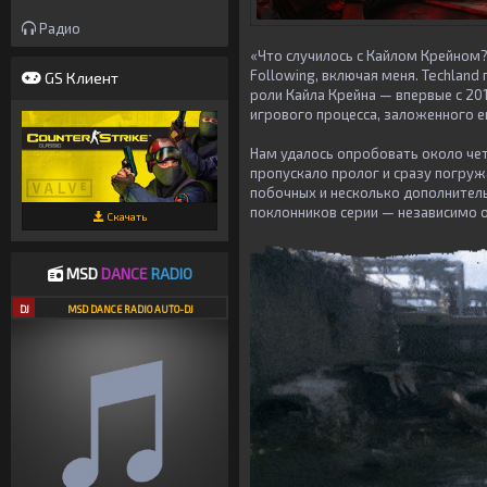
Радио
«Что случилось с Кайлом Крейном?»
Following, включая меня. Techland 
GS Клиент
роли Кайла Крейна — впервые с 2
игрового процесса, заложенного е
Нам удалось опробовать около четы
пропускало пролог и сразу погруж
побочных и несколько дополнитель
поклонников серии — независимо от
Скачать
MSD
DANCE
RADIO
DJ
MSD DANCE RADIO AUTO-DJ