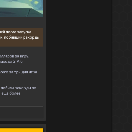
ней после запуска
ён, побивший рекорды
олларов за игру.
выхода GTA 6.
всего за три дня игра
 побили рекорды по
я ещё более