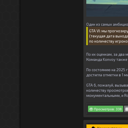
Один из самых амбицио
GTA VI: мы прогнозир
(текущая дата выхода
по количеству игроко
По их оценкам, за два 
Команда Konvoy также у
По состоянию на 2025 г
достигла отметки в 1 
GTA 6, пожалуй, вызыва
количеству просмотров
монументальными, и R
Просмотров: 338