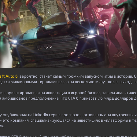
eft Auto 6
, вероятно, станет самым громким запуском игры в истории. 
дется миллионными тиражами всего за несколько минут после выхода н
я, ориентированная на инвестиции в игровой бизнес, заняла аналитиче
я амбициозное предположение, что GTA 6 принесет
7,6 млрд долларов д
опубликовал на LinkedIn серию прогнозов, основанных на внутренних ч
 — это компания, специализирующаяся на инвестициях в «платформы и т
».
ущего GTA 6 дал целый ряд разнообразных прогнозов, некоторые из ко