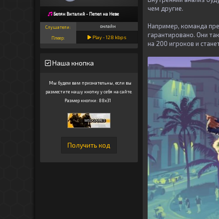
чем другие.
Белян Виталий - Пепел на Неве
Например, команда пре
онлайн
Слушатели:
гарантировано. Они так
Play -
128
kbps
Плеер:
на 200 игроков и стан
Наша кнопка
Мы будем вам признательны, если вы
разместите нашу кнопку у себя на сайте.
Размер кнопки: 88x31