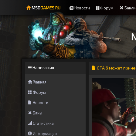
MSD
GAMES.RU
Новости
Форум
Банли
Навигация
GTA 6 может принес
Главная
Форум
Новости
Баны
Статистика
Информация