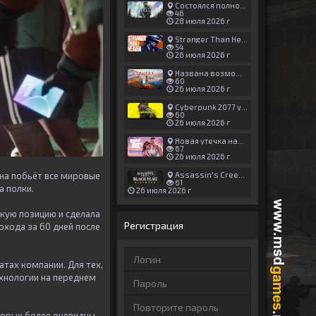
Состоялся полноценный релиз Halo: Campaign Evolved
46
28 июля 2026 г
Stranger Than Heaven получила новый трейлер с акцентом на жестокие драки
54
26 июля 2026 г
Названа возможная дата выхода God of War: Laufey — 16 февраля 2027 года
60
26 июля 2026 г
Cyberpunk 2077 установила новый рекорд: 1,5 млрд загрузок модов, в топе — контент 18+
60
26 июля 2026 г
Новая утечка намекает на выход третьего трейлера GTA 6 уже 7 августа
67
26 июля 2026 г
Assassin's Creed Black Flag Resynced может позаимствовать систему испытаний у Mirage
Она побьёт все мировые
61
а полки.
26 июля 2026 г
скую позицию и сделала
Регистрация
охода за 60 дней
после
атах компании. Для тех,
ехнологии на переднем
торых более очевидны,