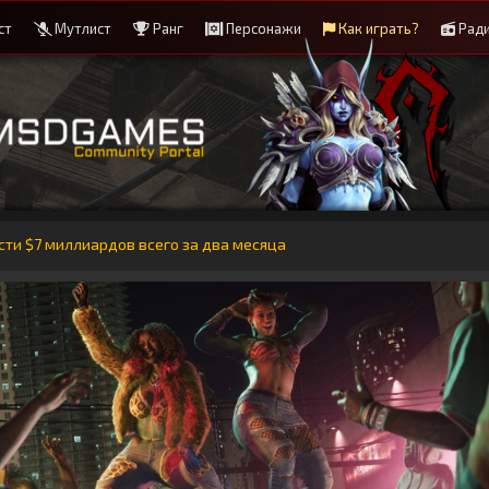
ст
Мутлист
Ранг
Персонажи
Как играть?
Рад
ти $7 миллиардов всего за два месяца