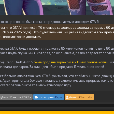
зных прогнозов был связан с предполагаемым доходом GTA 6:
уем, что GTA VI принесёт 7,6 миллиарда долларов дохода за первые 60 д
: 26 мая 2026 года). Это будет величайший релиз видеоигры всех врем
в, просмотров и доходам.
месяца GTA 6 будет продана тиражом в 85 миллионов копий по цене 80 д
чла подписку на GTA+, которая, по их оценкам, резко возрастёт после 
од Grand Theft Auto 5
была продана тиражом в 215 миллионов копий
, и 
миллиард долларов. За один день было продано
11 миллионов копий .
ет больше ажиотажа, чем GTA 5, учитывая, что трейлеры к игре
дважды
. Аудитория стала больше и жаднее, технологические прорывы кажутс
ockstar
отлично
играет в маркетинговую игру .
Дата: 16 июля 2025 г
Категория:
Игры
Автор:
Chertiska