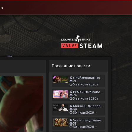
ио
Последние новости
Опубликован новый геймплей Man of Honor для Mafia: The Old Country
21
5 августа 2026 г
Ремейк культовой японской игры задержали ради выхода GTA 6
24
5 августа 2026 г
Майкл Б. Джордан сыграл главную роль в новой «Афере Томаса Крауна»
49
30 июля 2026 г
Sony представила трейлер новой части «Джуманджи»
51
30 июля 2026 г