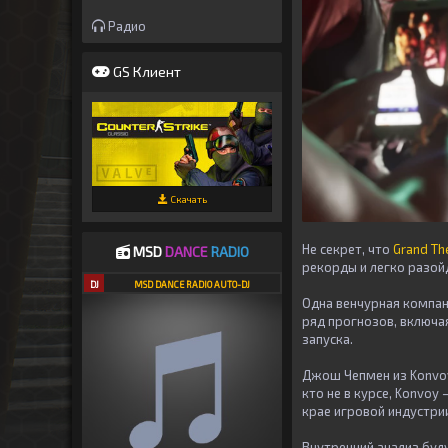
Радио
GS Клиент
Скачать
Не секрет, что
Grand Th
MSD
DANCE
RADIO
рекорды и легко разой
DJ
MSD DANCE RADIO AUTO-DJ
Одна венчурная компани
ряд прогнозов, включа
запуска.
Джош Чепмен из Konvoy 
кто не в курсе, Konvoy
крае игровой индустрии
Внутренний анализ буд