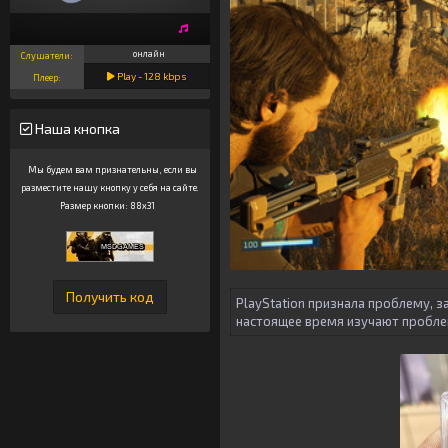
онлайн
Слушатели:
Play -
128
kbps
Плеер:
Наша кнопка
Мы будем вам признательны, если вы
разместите нашу кнопку у себя на сайте.
Размер кнопки: 88x31
PlayStation признала проблему, з
настоящее время изучают проблем