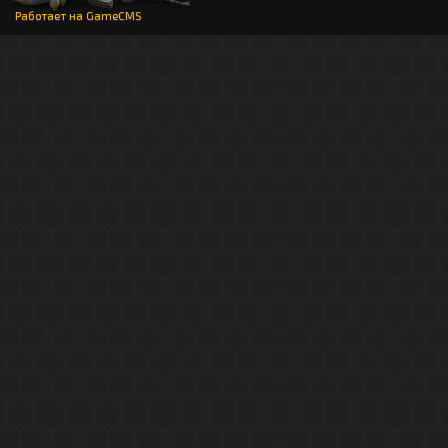
Работает на
GameCMS