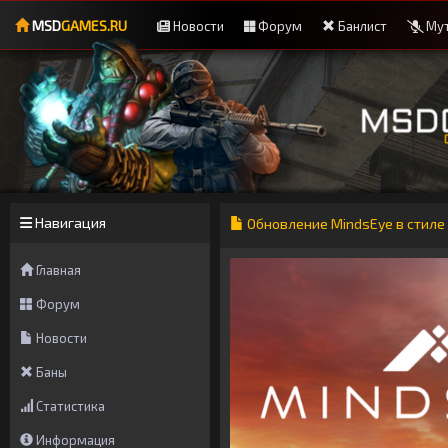
MSD
GAMES.RU
Новости
Форум
Банлист
Мут
Навигация
Обновление MindsEye в стиле
Главная
Форум
Новости
Баны
Статистика
Информация