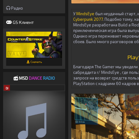
Радио
У
MindsEye
был неудачный старт, 
Cyberpunk 2077
. Подобно тому, ка
GS Клиент
MindsEye разработана Build a Rock
приключенческая игра была выпущен
Однако игра переживает неровный
сбоев. Было много разговоров об 
Play
Скачать
Благодаря The Gamer мы увидели 
сабреддита r/ MindsEye , где пол
MSD
DANCE
RADIO
запросе на возврат средств поль
PlayStation с кадрами 60 кадров в
DJ