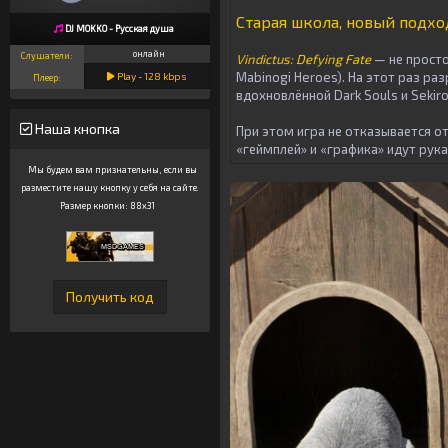
Старая школа, новый подхо
DJ MOKKO - Русская душа
онлайн
Слушатели:
Vindictus: Defying Fate
— не просто
Mabinogi Heroes). На этот раз ра
Play -
128
kbps
Плеер:
вдохновлённой Dark Souls и Sekir
Наша кнопка
При этом игра не отказывается от
«геймплей» и «графика» идут рука
Мы будем вам признательны, если вы
разместите нашу кнопку у себя на сайте.
Размер кнопки: 88x31