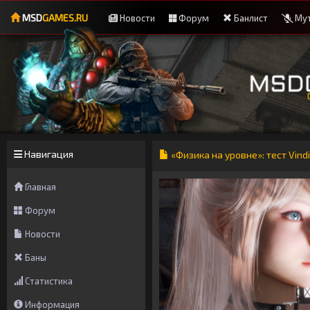
MSD
GAMES.RU
Новости
Форум
Банлист
Мут
Навигация
«Физика на уровне»: тест Vind
Главная
Форум
Новости
Баны
Статистика
Информация