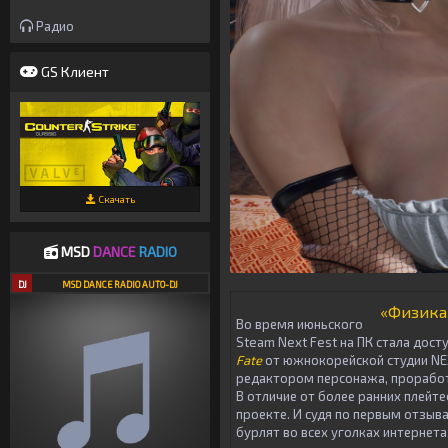
Радио
GS Клиент
Скачать
MSD
DANCE
RADIO
DJ
MSD DANCE RADIO AUTO-DJ
«Физика 
Во время июньского
Steam Next Fest на ПК стала дос
Fate
от южнокорейской студии
NE
редактором персонажа, проработ
В отличие от более ранних плейте
проекте. И судя по первым отзыв
бурлят во всех уголках интернета