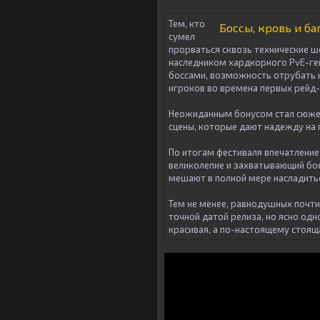
Тем, кто
Боссы, кровь и ба
сумел
прорваться сквозь технические 
наследником хардкорного PvE-г
боссами, возможность отрубать к
игроков во времена первых рейд-
Неожиданным бонусом стал сюжет
сцены, которые дают надежду на 
По итогам фестиваля впечатление
великолепие и захватывающий бое
мешают в полной мере насладитьс
Тем не менее, равнодушных почти
точной датой релиза, но ясно одн
красивая, а по-настоящему стояща